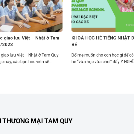
c giao lưu Việt – Nhật ở Tam
KHOÁ HỌC HÈ TIẾNG NHẬT 
5/2023
BÉ
 giao lưu Việt – Nhật ở Tam Quy
Bố mẹ muốn cho con học gì để c
c này, các bạn học viên sẽ...
hè “vừa học vừa chơi” đấy Ý NGHĨA
N THƯƠNG MẠI TAM QUY