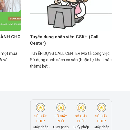
DÀNH CHO
Tuyển dụng nhân viên CSKH (Call
Center)
ó một mùa
TUYỂN DỤNG CALL CENTER Mô tả công việc:
 và...
Sử dụng danh sách có sẵn (hoặc tự khai thác
thêm) kết...
SỐ GIẤY
SỐ GIẤY
SỐ GIẤY
SỐ GIẤY
PHÉP
PHÉP
PHÉP
PHÉP
Giấy phép
Giấy phép
Giấy phép
Giấy phép