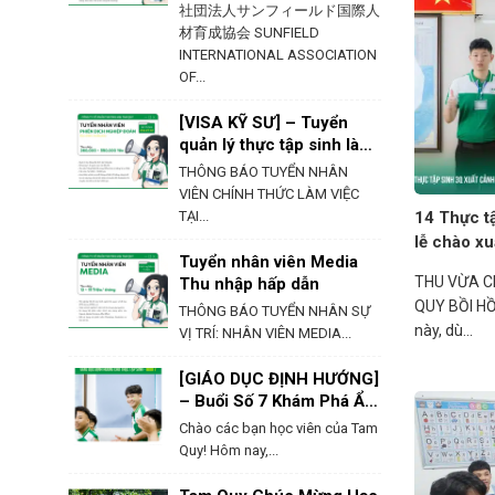
社団法人サンフィールド国際人
材育成協会 SUNFIELD
INTERNATIONAL ASSOCIATION
OF...
[VISA KỸ SƯ] – Tuyển
quản lý thực tập sinh làm
việc tại Hokkaido
THÔNG BÁO TUYỂN NHÂN
VIÊN CHÍNH THỨC LÀM VIỆC
TẠI...
14 Thực t
lễ chào x
Tuyển nhân viên Media
THU VỪA C
Thu nhập hấp dẫn
QUY BỒI HỒ
THÔNG BÁO TUYỂN NHÂN SỰ
này, dù...
VỊ TRÍ: NHÂN VIÊN MEDIA...
[GIÁO DỤC ĐỊNH HƯỚNG]
– Buổi Số 7 Khám Phá Ẩm
Thực & Phong Tục Của
Chào các bạn học viên của Tam
Nhật Bản
Quy! Hôm nay,...