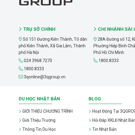
TRỤ SỞ CHÍNH
CHI NHÁNH SÀI
Số 151 Đường Kiên Thành, Tổ dân
28A Đường số 12, K
phố Kiên Thành, Xã Gia Lâm, Thành
Phường Hiệp Bình Ch
phố Hà Nội
Phố Hồ Chí Minh
024 3968 7270
1800.8333
1800.8333
3qonline@3qgroup.vn
DU HỌC NHẬT BẢN
BLOG
GIỚI THIỆU CHƯƠNG TRÌNH
Hoạt Động Tại 3QGRO
Giới Thiệu Trường
Hỏi Đáp XKLĐ Nhật Bả
Thông Tin Du Học
Tin Nhật Bản