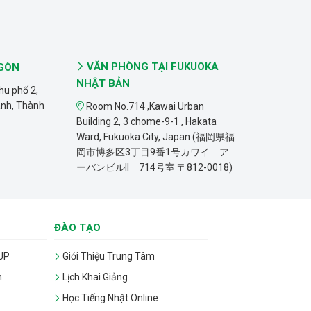
VĂN PHÒNG TẠI FUKUOKA
 GÒN
NHẬT BẢN
hu phố 2,
ánh, Thành
Room No.714 ,Kawai Urban
Building 2, 3 chome-9-1 , Hakata
Ward, Fukuoka City, Japan (福岡県福
岡市博多区3丁目9番1号カワイ ア
ーバンビルII 714号室 〒812-0018)
ĐÀO TẠO
UP
Giới Thiệu Trung Tâm
n
Lịch Khai Giảng
Học Tiếng Nhật Online