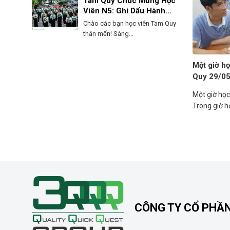
Tam Quy Chúc Mừng Học
Viên N5: Ghi Dấu Hành
Trình, Mở Lối Tương Lai!
Chào các bạn học viên Tam Quy
thân mến! Sáng...
Một giờ họ
Quy 29/0
Một giờ học
Trong giờ họ
CÔNG TY CỔ PHẦ