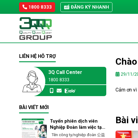
Skip
1800 8333
ĐĂNG KÝ NHANH
to
content
LIÊN HỆ HỖ TRỢ
Chào 
3Q Call Center
29/11/2
1800 8333
Cảm ơn vì 
BÀI VIẾT MỚI
Bài v
Tuyển phiên dịch viên
Nghiệp Đoàn làm việc tại
Ehime – Nhật Bản
Tên công ty/nghiệp đoàn 公益