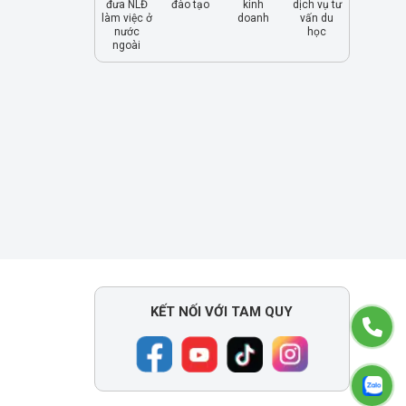
đưa NLĐ
đào tạo
kinh
dịch vụ tư
làm việc ở
doanh
vấn du
nước
học
ngoài
KẾT NỐI VỚI TAM QUY