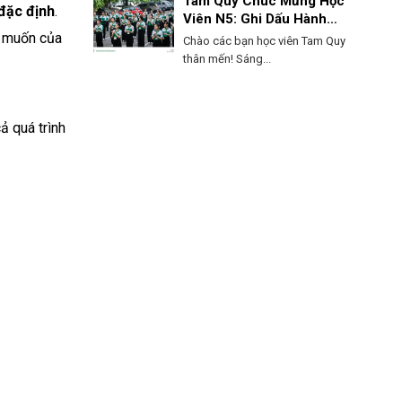
Tam Quy Chúc Mừng Học
đặc định
.
Viên N5: Ghi Dấu Hành
Trình, Mở Lối Tương Lai!
g muốn của
Chào các bạn học viên Tam Quy
thân mến! Sáng...
ả quá trình