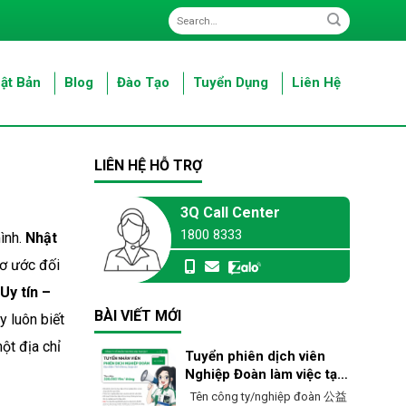
ật Bản
Blog
Đào Tạo
Tuyển Dụng
Liên Hệ
LIÊN HỆ HỖ TRỢ
3Q Call Center
1800 8333
ình.
Nhật
mơ ước đối
Uy tín –
BÀI VIẾT MỚI
y luôn biết
ột địa chỉ
Tuyển phiên dịch viên
Nghiệp Đoàn làm việc tại
Ehime – Nhật Bản
Tên công ty/nghiệp đoàn 公益