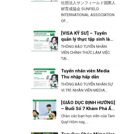
社団法人サンフィールド国際人
材育成協会 SUNFIELD
INTERNATIONAL ASSOCIATION
OF...
[VISA KỸ SƯ] – Tuyển
quản lý thực tập sinh làm
việc tại Hokkaido
THÔNG BÁO TUYỂN NHÂN
VIÊN CHÍNH THỨC LÀM VIỆC
TẠI...
Tuyển nhân viên Media
Thu nhập hấp dẫn
THÔNG BÁO TUYỂN NHÂN SỰ
VỊ TRÍ: NHÂN VIÊN MEDIA...
[GIÁO DỤC ĐỊNH HƯỚNG]
– Buổi Số 7 Khám Phá Ẩm
Thực & Phong Tục Của
Chào các bạn học viên của Tam
Nhật Bản
Quy! Hôm nay,...