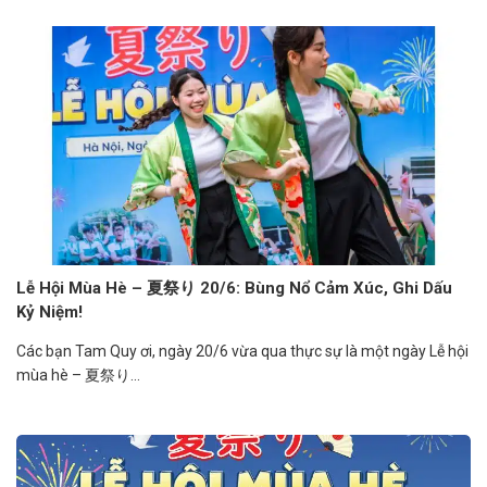
Lễ Hội Mùa Hè – 夏祭り 20/6: Bùng Nổ Cảm Xúc, Ghi Dấu
Kỷ Niệm!
Các bạn Tam Quy ơi, ngày 20/6 vừa qua thực sự là một ngày Lễ hội
mùa hè – 夏祭り...