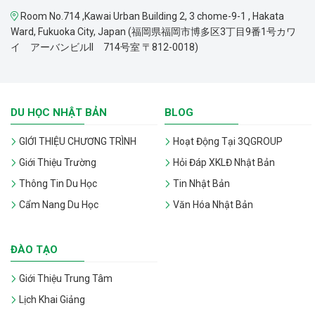
Room No.714 ,Kawai Urban Building 2, 3 chome-9-1 , Hakata
Ward, Fukuoka City, Japan (福岡県福岡市博多区3丁目9番1号カワ
イ アーバンビルII 714号室 〒812-0018)
DU HỌC NHẬT BẢN
BLOG
GIỚI THIỆU CHƯƠNG TRÌNH
Hoạt Động Tại 3QGROUP
Giới Thiệu Trường
Hỏi Đáp XKLĐ Nhật Bản
Thông Tin Du Học
Tin Nhật Bản
Cẩm Nang Du Học
Văn Hóa Nhật Bản
ĐÀO TẠO
Giới Thiệu Trung Tâm
Lịch Khai Giảng