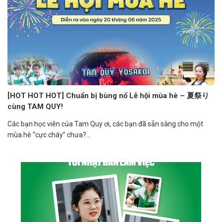
[HOT HOT HOT] Chuẩn bị bùng nổ Lễ hội mùa hè – 夏祭り
cùng TAM QUY!
Các bạn học viên của Tam Quy ơi, các bạn đã sẵn sàng cho một
mùa hè “cực cháy” chưa?...