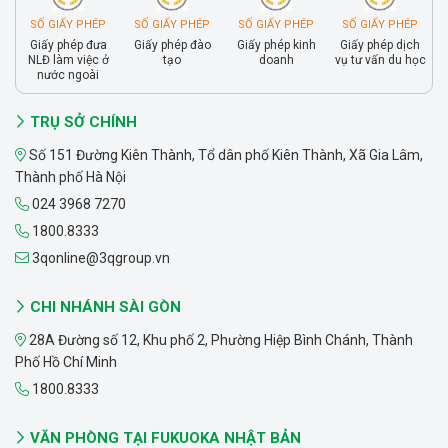
SỐ GIẤY PHÉP
SỐ GIẤY PHÉP
SỐ GIẤY PHÉP
SỐ GIẤY PHÉP
Giấy phép đưa
Giấy phép đào
Giấy phép kinh
Giấy phép dịch
NLĐ làm việc ở
tạo
doanh
vụ tư vấn du học
nước ngoài
TRỤ SỞ CHÍNH
Số 151 Đường Kiên Thành, Tổ dân phố Kiên Thành, Xã Gia Lâm,
Thành phố Hà Nội
024 3968 7270
1800.8333
3qonline@3qgroup.vn
CHI NHÁNH SÀI GÒN
28A Đường số 12, Khu phố 2, Phường Hiệp Bình Chánh, Thành
Phố Hồ Chí Minh
1800.8333
VĂN PHÒNG TẠI FUKUOKA NHẬT BẢN