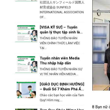
社団法人サンフィールド国際人
材育成協会 SUNFIELD
INTERNATIONAL ASSOCIATION
OF...
[VISA KỸ SƯ] – Tuyển
quản lý thực tập sinh làm
việc tại Hokkaido
THÔNG BÁO TUYỂN NHÂN
VIÊN CHÍNH THỨC LÀM VIỆC
TẠI...
Tuyển nhân viên Media
Thu nhập hấp dẫn
THÔNG BÁO TUYỂN NHÂN SỰ
VỊ TRÍ: NHÂN VIÊN MEDIA...
[GIÁO DỤC ĐỊNH HƯỚNG]
– Buổi Số 7 Khám Phá Ẩm
Thực & Phong Tục Của
Chào các bạn học viên của Tam
Nhật Bản
Quy! Hôm nay,...
8 Bạn nữ ở