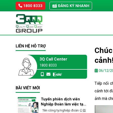
Skip
1800 8333
ĐĂNG KÝ NHANH
to
content
LIÊN HỆ HỖ TRỢ
Chúc 
cảnh
3Q Call Center
1800 8333
06/12/2
Tiếp nối 
BÀI VIẾT MỚI
cảnh tới đ
ảnh mà chú
Tuyển phiên dịch viên
Nghiệp Đoàn làm việc tại
Ehime – Nhật Bản
Tên công ty/nghiệp đoàn 公益