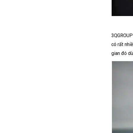
3QGROUP cả
có rất nhi
gian đó dù