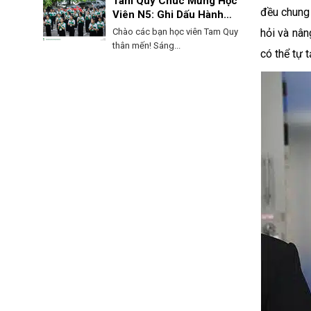
Tam Quy Chúc Mừng Học
đều chung 
Viên N5: Ghi Dấu Hành
Trình, Mở Lối Tương Lai!
Chào các bạn học viên Tam Quy
hỏi và nân
thân mến! Sáng...
có thể tự t