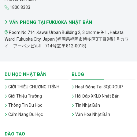
1800.8333
VĂN PHÒNG TẠI FUKUOKA NHẬT BẢN
Room No.714 ,Kawai Urban Building 2, 3 chome-9-1 , Hakata
Ward, Fukuoka City, Japan (福岡県福岡市博多区3丁目9番1号カワ
イ アーバンビルII 714号室 〒812-0018)
DU HỌC NHẬT BẢN
BLOG
GIỚI THIỆU CHƯƠNG TRÌNH
Hoạt Động Tại 3QGROUP
Giới Thiệu Trường
Hỏi Đáp XKLĐ Nhật Bản
Thông Tin Du Học
Tin Nhật Bản
Cẩm Nang Du Học
Văn Hóa Nhật Bản
ĐÀO TẠO