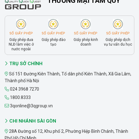
THƯƠNG MẠI TAM QUY
SỐ GIẤY PHÉP
SỐ GIẤY PHÉP
SỐ GIẤY PHÉP
SỐ GIẤY PHÉP
Giấy phép đưa
Giấy phép đào
Giấy phép kinh
Giấy phép dịch
NLĐ làm việc ở
tạo
doanh
vụ tư vấn du học
nước ngoài
TRỤ SỞ CHÍNH
Số 151 Đường Kiên Thành, Tổ dân phố Kiên Thành, Xã Gia Lâm,
Thành phố Hà Nội
024 3968 7270
1800.8333
3qonline@3qgroup.vn
CHI NHÁNH SÀI GÒN
28A Đường số 12, Khu phố 2, Phường Hiệp Bình Chánh, Thành
Phố Hồ Chí Minh