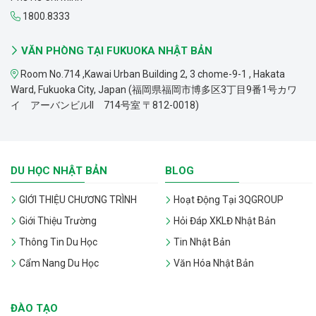
1800.8333
VĂN PHÒNG TẠI FUKUOKA NHẬT BẢN
Room No.714 ,Kawai Urban Building 2, 3 chome-9-1 , Hakata
Ward, Fukuoka City, Japan (福岡県福岡市博多区3丁目9番1号カワ
イ アーバンビルII 714号室 〒812-0018)
DU HỌC NHẬT BẢN
BLOG
GIỚI THIỆU CHƯƠNG TRÌNH
Hoạt Động Tại 3QGROUP
Giới Thiệu Trường
Hỏi Đáp XKLĐ Nhật Bản
Thông Tin Du Học
Tin Nhật Bản
Cẩm Nang Du Học
Văn Hóa Nhật Bản
ĐÀO TẠO