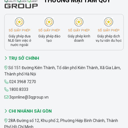
THƯƠNG MẠI TAM QUY
SỐ GIẤY PHÉP
SỐ GIẤY PHÉP
SỐ GIẤY PHÉP
SỐ GIẤY PHÉP
Giấy phép đưa
Giấy phép đào
Giấy phép kinh
Giấy phép dịch
NLĐ làm việc ở
tạo
doanh
vụ tư vấn du học
nước ngoài
TRỤ SỞ CHÍNH
Số 151 Đường Kiên Thành, Tổ dân phố Kiên Thành, Xã Gia Lâm,
Thành phố Hà Nội
024 3968 7270
1800.8333
3qonline@3qgroup.vn
CHI NHÁNH SÀI GÒN
28A Đường số 12, Khu phố 2, Phường Hiệp Bình Chánh, Thành
Phố Hồ Chí Minh