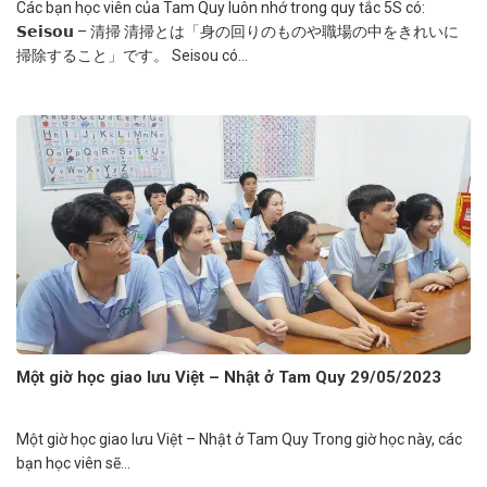
Các bạn học viên của Tam Quy luôn nhớ trong quy tắc 5S có:
𝗦𝗲𝗶𝘀𝗼𝘂 – 清掃 清掃とは「身の回りのものや職場の中をきれいに
掃除すること」です。 Seisou có...
Một giờ học giao lưu Việt – Nhật ở Tam Quy 29/05/2023
Một giờ học giao lưu Việt – Nhật ở Tam Quy Trong giờ học này, các
bạn học viên sẽ...