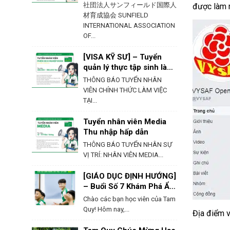
社団法人サンフィールド国際人
được làm n
材育成協会 SUNFIELD
INTERNATIONAL ASSOCIATION
OF...
[VISA KỸ SƯ] – Tuyển
quản lý thực tập sinh làm
việc tại Hokkaido
THÔNG BÁO TUYỂN NHÂN
VIÊN CHÍNH THỨC LÀM VIỆC
TẠI...
Tuyển nhân viên Media
Thu nhập hấp dẫn
THÔNG BÁO TUYỂN NHÂN SỰ
VỊ TRÍ: NHÂN VIÊN MEDIA...
[GIÁO DỤC ĐỊNH HƯỚNG]
– Buổi Số 7 Khám Phá Ẩm
Thực & Phong Tục Của
Chào các bạn học viên của Tam
Nhật Bản
Quy! Hôm nay,...
Địa điểm v