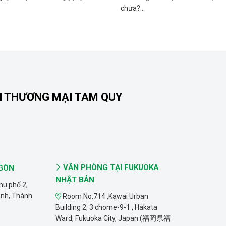
chưa?...
N THƯƠNG MẠI TAM QUY
VĂN PHÒNG TẠI FUKUOKA
 GÒN
NHẬT BẢN
hu phố 2,
ánh, Thành
Room No.714 ,Kawai Urban
Building 2, 3 chome-9-1 , Hakata
Ward, Fukuoka City, Japan (福岡県福