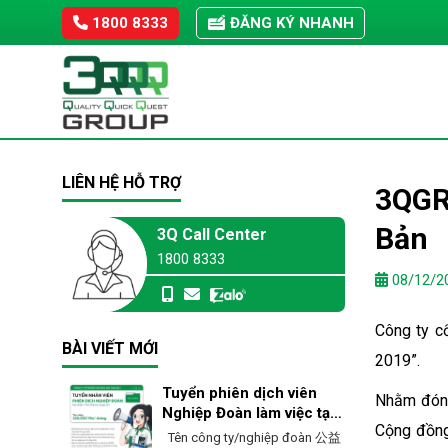
Skip
1800 8333
ĐĂNG KÝ NHANH
to
content
LIÊN HỆ HỖ TRỢ
3QGR
Bản
3Q Call Center
1800 8333
08/12/2
Công ty c
BÀI VIẾT MỚI
2019”.
Tuyển phiên dịch viên
Nhằm đóng
Nghiệp Đoàn làm việc tại
Cộng đồng
Ehime – Nhật Bản
Tên công ty/nghiệp đoàn 公益