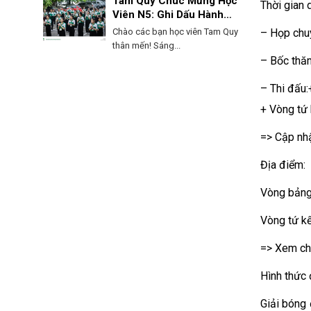
Tam Quy Chúc Mừng Học
Thời gian 
Viên N5: Ghi Dấu Hành
Trình, Mở Lối Tương Lai!
Chào các bạn học viên Tam Quy
– Họp chuy
thân mến! Sáng...
– Bốc thă
– Thi đấu
+ Vòng tứ 
=> Cập nhậ
Địa điểm:
Vòng bảng:
Vòng tứ kế
=> Xem chi
Hình thức 
Giải bóng