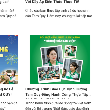
 Lai!
Với Đầy Ắp Kiến Thức Thực Tế!
thân mến!
Chào các bạn thực tập sinh và du học sinh
Tam Quy đã
của Tam Quy! Hôm nay, chúng ta lại tiếp tục...
g nổ Lễ
Chương Trình Giáo Dục Định Hướng –
M QUY!
Tam Quy Đồng Hành Cùng Thực Tập
Sinh Trước Khi Xuất Cảnh
 các bạn đã
Trong hành trình đưa lao động trẻ Việt Nam
háy”
đến với thị trường Nhật Bản, giáo dục định