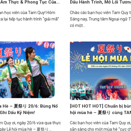
 Ẩm Thực & Phong Tục Của
Dấu Hành Trình, Mở Lối Tương
ạn học viên của Tam Quy! Hôm
Chào các bạn học viên Tam Quy 
a lại tiếp tục hành trình “giải mã”
Sáng nay, Trung tâm Ngoại ngữ 
có một...
ùa Hè – 夏祭り 20/6: Bùng Nổ
[HOT HOT HOT] Chuẩn bị bùn
Ghi Dấu Kỷ Niệm!
hội mùa hè – 夏祭り cùng TA
m Quy ơi, ngày 20/6 vừa qua thực
Các bạn học viên của Tam Quy ơi,
ngày Lễ hội mùa hè – 夏祭り...
sẵn sàng cho một mùa hè “cực c