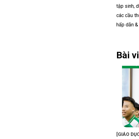
tập sinh, 
các cầu t
hấp dẫn & 
Bài v
[GIÁO DỤC