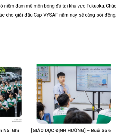
n có niềm đam mê môn bóng đá tại khu vực Fukuoka. Chúc
Chúc cho giải đấu Cúp VYSAF năm nay sẽ càng sôi động,
 N5: Ghi
[GIÁO DỤC ĐỊNH HƯỚNG] – Buổi Số 6