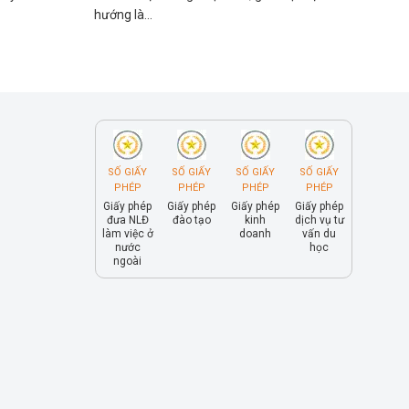
hướng là...
SỐ GIẤY
SỐ GIẤY
SỐ GIẤY
SỐ GIẤY
PHÉP
PHÉP
PHÉP
PHÉP
Giấy phép
Giấy phép
Giấy phép
Giấy phép
đưa NLĐ
đào tạo
kinh
dịch vụ tư
làm việc ở
doanh
vấn du
nước
học
ngoài