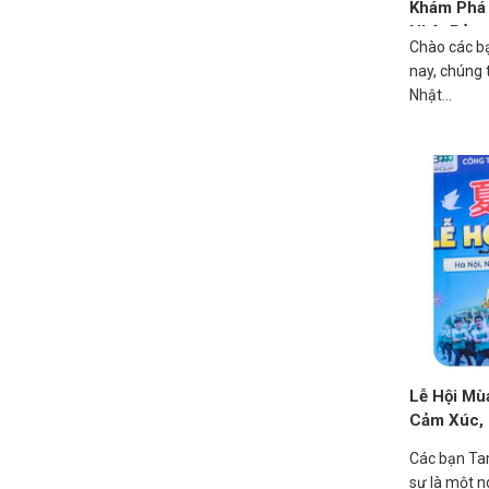
Khám Phá
Nhật Bản
Chào các b
nay, chúng t
Nhật...
Lễ Hội M
Cảm Xúc, 
Các bạn Ta
sự là một 