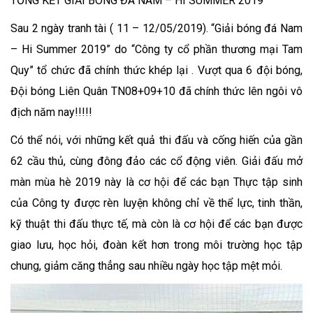
TỔNG KẾT GIẢI BÓNG ĐÁ NAM – HI SUMMER 2019
Sau 2 ngày tranh tài ( 11 – 12/05/2019). “Giải bóng đá Nam
– Hi Summer 2019” do “Công ty cổ phần thương mại Tam
Quy” tổ chức đã chính thức khép lại . Vượt qua 6 đội bóng,
Đội bóng Liên Quân TN08+09+10 đã chính thức lên ngôi vô
địch năm nay!!!!!
Có thể nói, với những kết quả thi đấu và cống hiến của gần
62 cầu thủ, cùng đông đảo các cổ động viên. Giải đấu mở
màn mùa hè 2019 này là cơ hội để các bạn Thực tập sinh
của Công ty được rèn luyện không chỉ về thể lực, tinh thần,
kỹ thuật thi đấu thực tế, mà còn là cơ hội để các bạn được
giao lưu, học hỏi, đoàn kết hơn trong môi trường học tập
chung, giảm căng thẳng sau nhiều ngày học tập mệt mỏi.