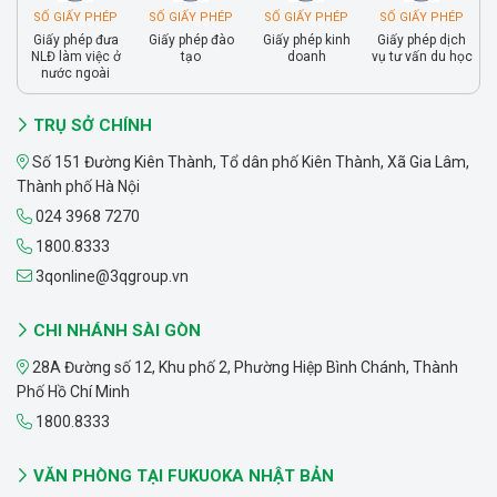
SỐ GIẤY PHÉP
SỐ GIẤY PHÉP
SỐ GIẤY PHÉP
SỐ GIẤY PHÉP
Giấy phép đưa
Giấy phép đào
Giấy phép kinh
Giấy phép dịch
NLĐ làm việc ở
tạo
doanh
vụ tư vấn du học
nước ngoài
TRỤ SỞ CHÍNH
Số 151 Đường Kiên Thành, Tổ dân phố Kiên Thành, Xã Gia Lâm,
Thành phố Hà Nội
024 3968 7270
1800.8333
3qonline@3qgroup.vn
CHI NHÁNH SÀI GÒN
28A Đường số 12, Khu phố 2, Phường Hiệp Bình Chánh, Thành
Phố Hồ Chí Minh
1800.8333
VĂN PHÒNG TẠI FUKUOKA NHẬT BẢN