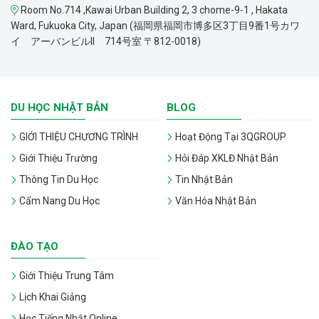
Room No.714 ,Kawai Urban Building 2, 3 chome-9-1 , Hakata
Ward, Fukuoka City, Japan (福岡県福岡市博多区3丁目9番1号カワ
イ アーバンビルII 714号室 〒812-0018)
DU HỌC NHẬT BẢN
BLOG
GIỚI THIỆU CHƯƠNG TRÌNH
Hoạt Động Tại 3QGROUP
Giới Thiệu Trường
Hỏi Đáp XKLĐ Nhật Bản
Thông Tin Du Học
Tin Nhật Bản
Cẩm Nang Du Học
Văn Hóa Nhật Bản
ĐÀO TẠO
Giới Thiệu Trung Tâm
Lịch Khai Giảng
Học Tiếng Nhật Online