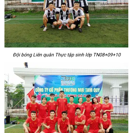
Đội bóng Liên quân Thực tập sinh lớp TN08+09+10