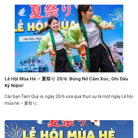
Lễ Hội Mùa Hè – 夏祭り 20/6: Bùng Nổ Cảm Xúc, Ghi Dấu
Kỷ Niệm!
Các bạn Tam Quy ơi, ngày 20/6 vừa qua thực sự là một ngày Lễ hội
mùa hè – 夏祭り...