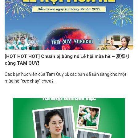
[HOT HOT HOT] Chuẩn bị bùng nổ Lễ hội mùa hè – 夏祭り
cùng TAM QUY!
Các bạn học viên của Tam Quy ơi, các bạn đã sẵn sàng cho một
mùa hè “cực cháy” chưa?...