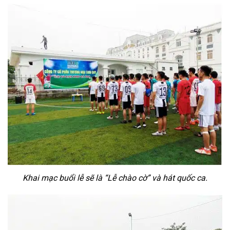
Khai mạc buổi lễ sẽ là “Lễ chào cờ” và hát quốc ca.