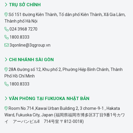
TRỤ SỞ CHÍNH
Số 151 Đường Kiên Thành, Tổ dân phố Kiên Thành, Xã Gia Lâm,
Thành phố Hà Nội
024 3968 7270
1800.8333
3qonline@3qgroup.vn
CHI NHÁNH SÀI GÒN
28A Đường số 12, Khu phố 2, Phường Hiệp Bình Chánh, Thành
Phố Hồ Chí Minh
1800.8333
VĂN PHÒNG TẠI FUKUOKA NHẬT BẢN
Room No.714 ,Kawai Urban Building 2, 3 chome-9-1 , Hakata
Ward, Fukuoka City, Japan (福岡県福岡市博多区3丁目9番1号カワ
イ アーバンビルII 714号室 〒812-0018)