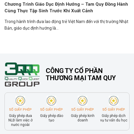
Chương Trình Giáo Dục Định Hướng – Tam Quy Đồng Hành
Cùng Thực Tập Sinh Trước Khi Xuất Cảnh
Trong hành trình đưa lao động trẻ Việt Nam đến với thị trường Nhật
Bản, giáo dục định hướng là...
CÔNG TY CỔ PHẦN
THƯƠNG MẠI TAM QUY
SỐ GIẤY PHÉP
SỐ GIẤY PHÉP
SỐ GIẤY PHÉP
SỐ GIẤY PHÉP
Giấy phép đưa
Giấy phép đào
Giấy phép kinh
Giấy phép dịch
NLĐ làm việc ở
tạo
doanh
vụ tư vấn du học
nước ngoài