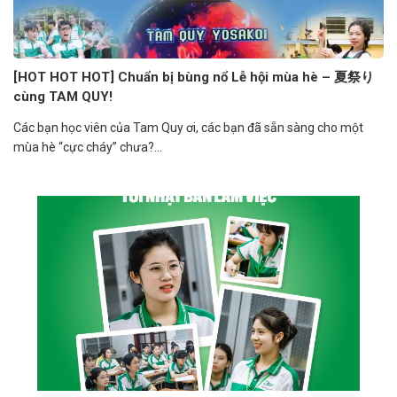
[HOT HOT HOT] Chuẩn bị bùng nổ Lễ hội mùa hè – 夏祭り
cùng TAM QUY!
Các bạn học viên của Tam Quy ơi, các bạn đã sẵn sàng cho một
mùa hè “cực cháy” chưa?...