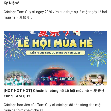
Kỷ Niệm!
Các bạn Tam Quy ơi, ngày 20/6 vừa qua thực sự là một ngày Lễ hội
mùa hè – 夏祭り...
[HOT HOT HOT] Chuẩn bị bùng nổ Lễ hội mùa hè – 夏祭り
cùng TAM QUY!
Các bạn học viên của Tam Quy ơi, các bạn đã sẵn sàng cho một
mùa hè “cực cháy” chưa?...