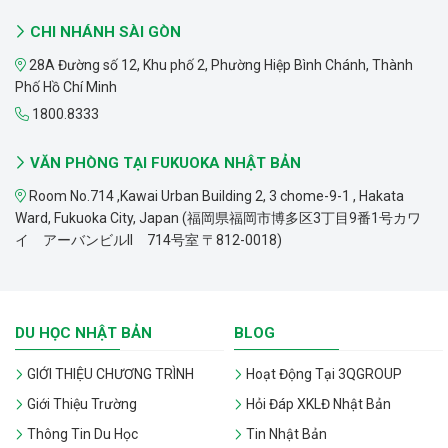
CHI NHÁNH SÀI GÒN
28A Đường số 12, Khu phố 2, Phường Hiệp Bình Chánh, Thành
Phố Hồ Chí Minh
1800.8333
VĂN PHÒNG TẠI FUKUOKA NHẬT BẢN
Room No.714 ,Kawai Urban Building 2, 3 chome-9-1 , Hakata
Ward, Fukuoka City, Japan (福岡県福岡市博多区3丁目9番1号カワ
イ アーバンビルII 714号室 〒812-0018)
DU HỌC NHẬT BẢN
BLOG
GIỚI THIỆU CHƯƠNG TRÌNH
Hoạt Động Tại 3QGROUP
Giới Thiệu Trường
Hỏi Đáp XKLĐ Nhật Bản
Thông Tin Du Học
Tin Nhật Bản