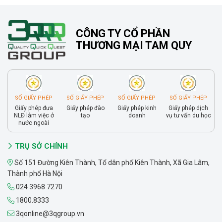
CÔNG TY CỔ PHẦN
THƯƠNG MẠI TAM QUY
SỐ GIẤY PHÉP
SỐ GIẤY PHÉP
SỐ GIẤY PHÉP
SỐ GIẤY PHÉP
Giấy phép đưa
Giấy phép đào
Giấy phép kinh
Giấy phép dịch
NLĐ làm việc ở
tạo
doanh
vụ tư vấn du học
nước ngoài
TRỤ SỞ CHÍNH
Số 151 Đường Kiên Thành, Tổ dân phố Kiên Thành, Xã Gia Lâm,
Thành phố Hà Nội
024 3968 7270
1800.8333
3qonline@3qgroup.vn