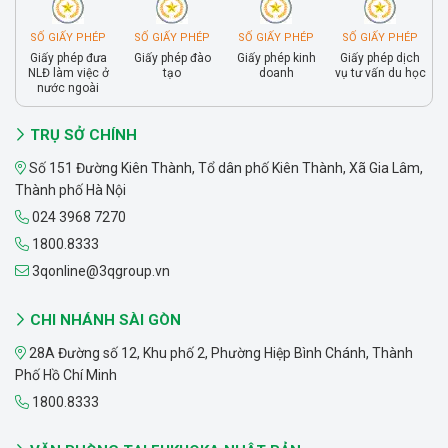
SỐ GIẤY PHÉP
SỐ GIẤY PHÉP
SỐ GIẤY PHÉP
SỐ GIẤY PHÉP
Giấy phép đưa
Giấy phép đào
Giấy phép kinh
Giấy phép dịch
NLĐ làm việc ở
tạo
doanh
vụ tư vấn du học
nước ngoài
TRỤ SỞ CHÍNH
Số 151 Đường Kiên Thành, Tổ dân phố Kiên Thành, Xã Gia Lâm,
Thành phố Hà Nội
024 3968 7270
1800.8333
3qonline@3qgroup.vn
CHI NHÁNH SÀI GÒN
28A Đường số 12, Khu phố 2, Phường Hiệp Bình Chánh, Thành
Phố Hồ Chí Minh
1800.8333