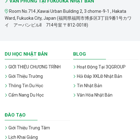
VĂN PHÒNG TẠI FUKUOKA NHẬT BẢN
Room No.714 ,Kawai Urban Building 2, 3 chome-9-1 , Hakata
Ward, Fukuoka City, Japan (福岡県福岡市博多区3丁目9番1号カワ
イ アーバンビルII 714号室 〒812-0018)
DU HỌC NHẬT BẢN
BLOG
GIỚI THIỆU CHƯƠNG TRÌNH
Hoạt Động Tại 3QGROUP
Giới Thiệu Trường
Hỏi Đáp XKLĐ Nhật Bản
Thông Tin Du Học
Tin Nhật Bản
Cẩm Nang Du Học
Văn Hóa Nhật Bản
ĐÀO TẠO
Giới Thiệu Trung Tâm
Lịch Khai Giảng