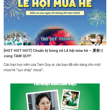
[HOT HOT HOT] Chuẩn bị bùng nổ Lễ hội mùa hè – 夏祭り
cùng TAM QUY!
Các bạn học viên của Tam Quy ơi, các bạn đã sẵn sàng cho một
mùa hè “cực cháy” chưa?...