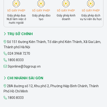
SỐ GIẤY PHÉP
SỐ GIẤY PHÉP
SỐ GIẤY PHÉP
SỐ GIẤY PHÉP
Giấy phép đưa
Giấy phép đào
Giấy phép kinh
Giấy phép dịch
NLĐ làm việc ở
tạo
doanh
vụ tư vấn du học
nước ngoài
TRỤ SỞ CHÍNH
Số 151 Đường Kiên Thành, Tổ dân phố Kiên Thành, Xã Gia Lâm,
Thành phố Hà Nội
024 3968 7270
1800.8333
3qonline@3qgroup.vn
CHI NHÁNH SÀI GÒN
28A Đường số 12, Khu phố 2, Phường Hiệp Bình Chánh, Thành
Phố Hồ Chí Minh
1800.8333