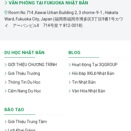
VĂN PHÒNG TẠI FUKUOKA NHẬT BẢN
Room No.714 ,Kawai Urban Building 2, 3 chome-9-1 , Hakata
Ward, Fukuoka City, Japan (福岡県福岡市博多区3丁目9番1号カワ
イ アーバンビルII 714号室 〒812-0018)
DU HỌC NHẬT BẢN
BLOG
GIỚI THIỆU CHƯƠNG TRÌNH
Hoạt Động Tại 3QGROUP
Giới Thiệu Trường
Hỏi Đáp XKLĐ Nhật Bản
Thông Tin Du Học
Tin Nhật Bản
Cẩm Nang Du Học
Văn Hóa Nhật Bản
ĐÀO TẠO
Giới Thiệu Trung Tâm
Lịch Khai Giảng