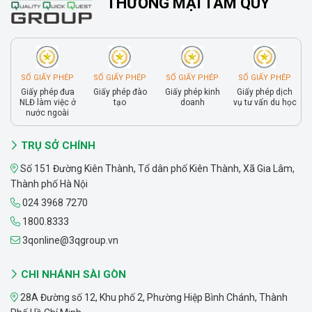
THƯƠNG MẠI TAM QUY
SỐ GIẤY PHÉP
SỐ GIẤY PHÉP
SỐ GIẤY PHÉP
SỐ GIẤY PHÉP
Giấy phép đưa
Giấy phép đào
Giấy phép kinh
Giấy phép dịch
NLĐ làm việc ở
tạo
doanh
vụ tư vấn du học
nước ngoài
TRỤ SỞ CHÍNH
Số 151 Đường Kiên Thành, Tổ dân phố Kiên Thành, Xã Gia Lâm,
Thành phố Hà Nội
024 3968 7270
1800.8333
3qonline@3qgroup.vn
CHI NHÁNH SÀI GÒN
28A Đường số 12, Khu phố 2, Phường Hiệp Bình Chánh, Thành