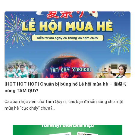
[HOT HOT HOT] Chuẩn bị bùng nổ Lễ hội mùa hè – 夏祭り
cùng TAM QUY!
Các bạn học viên của Tam Quy ơi, các bạn đã sẵn sàng cho một
mùa hè “cực cháy” chưa?...