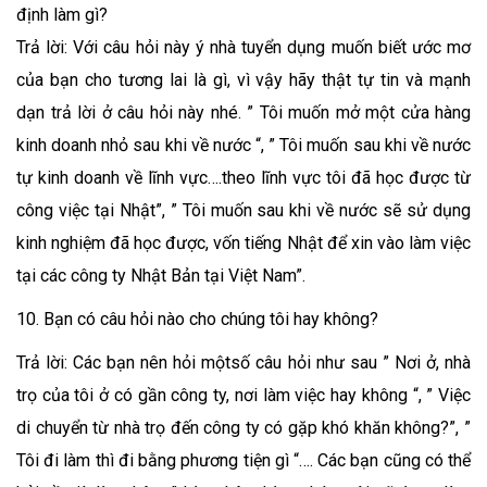
định làm gì?
Trả lời: Với câu hỏi này ý nhà tuyển dụng muốn biết ước mơ
của bạn cho tương lai là gì, vì vậy hãy thật tự tin và mạnh
dạn trả lời ở câu hỏi này nhé. ” Tôi muốn mở một cửa hàng
kinh doanh nhỏ sau khi về nước “, ” Tôi muốn sau khi về nước
tự kinh doanh về lĩnh vực….theo lĩnh vực tôi đã học được từ
công việc tại Nhật”, ” Tôi muốn sau khi về nước sẽ sử dụng
kinh nghiệm đã học được, vốn tiếng Nhật để xin vào làm việc
tại các công ty Nhật Bản tại Việt Nam”.
10. Bạn có câu hỏi nào cho chúng tôi hay không?
Trả lời: Các bạn nên hỏi mộtsố câu hỏi như sau ” Nơi ở, nhà
trọ của tôi ở có gần công ty, nơi làm việc hay không “, ” Việc
di chuyển từ nhà trọ đến công ty có gặp khó khăn không?”, ”
Tôi đi làm thì đi bằng phương tiện gì “…. Các bạn cũng có thể