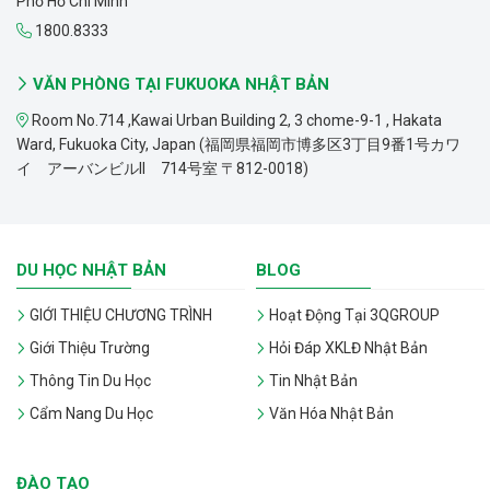
Phố Hồ Chí Minh
1800.8333
VĂN PHÒNG TẠI FUKUOKA NHẬT BẢN
Room No.714 ,Kawai Urban Building 2, 3 chome-9-1 , Hakata
Ward, Fukuoka City, Japan (福岡県福岡市博多区3丁目9番1号カワ
イ アーバンビルII 714号室 〒812-0018)
DU HỌC NHẬT BẢN
BLOG
GIỚI THIỆU CHƯƠNG TRÌNH
Hoạt Động Tại 3QGROUP
Giới Thiệu Trường
Hỏi Đáp XKLĐ Nhật Bản
Thông Tin Du Học
Tin Nhật Bản
Cẩm Nang Du Học
Văn Hóa Nhật Bản
ĐÀO TẠO