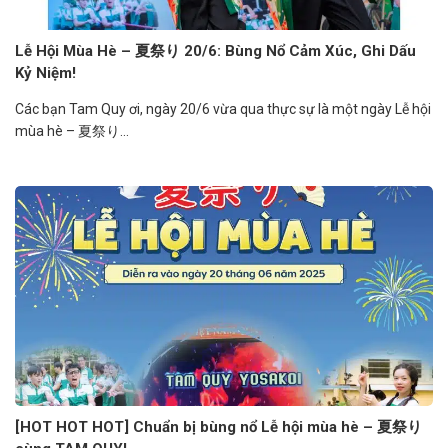
Lễ Hội Mùa Hè – 夏祭り 20/6: Bùng Nổ Cảm Xúc, Ghi Dấu
Kỷ Niệm!
Các bạn Tam Quy ơi, ngày 20/6 vừa qua thực sự là một ngày Lễ hội
mùa hè – 夏祭り...
[HOT HOT HOT] Chuẩn bị bùng nổ Lễ hội mùa hè – 夏祭り