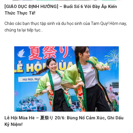
[GIÁO DỤC ĐỊNH HƯỚNG] – Buổi Số 6 Với Đầy Ắp Kiến
Thức Thực Tế!
Chào các bạn thực tập sinh và du học sinh của Tam Quy! Hôm nay,
chúng ta lại tiếp tục...
Lễ Hội Mùa Hè – 夏祭り 20/6: Bùng Nổ Cảm Xúc, Ghi Dấu
Kỷ Niệm!