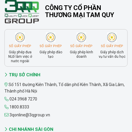
CÔNG TY CỔ PHẦN
THƯƠNG MẠI TAM QUY
SỐ GIẤY PHÉP
SỐ GIẤY PHÉP
SỐ GIẤY PHÉP
SỐ GIẤY PHÉP
Giấy phép đưa
Giấy phép đào
Giấy phép kinh
Giấy phép dịch
NLĐ làm việc ở
tạo
doanh
vụ tư vấn du học
nước ngoài
TRỤ SỞ CHÍNH
Số 151 Đường Kiên Thành, Tổ dân phố Kiên Thành, Xã Gia Lâm,
Thành phố Hà Nội
024 3968 7270
1800.8333
3qonline@3qgroup.vn
CHI NHÁNH SÀI GÒN