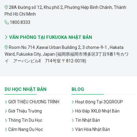
28A Đường số 12, Khu phố 2, Phường Hiệp Bình Chánh, Thành
Phố Hồ Chí Minh
1800.8333
VĂN PHÒNG TẠI FUKUOKA NHẬT BẢN
Room No.714 ,Kawai Urban Building 2, 3 chome-9-1 , Hakata
Ward, Fukuoka City, Japan (福岡県福岡市博多区3丁目9番1号カワ
イ アーバンビルII 714号室 〒812-0018)
DU HỌC NHẬT BẢN
BLOG
GIỚI THIỆU CHƯƠNG TRÌNH
Hoạt Động Tại 3QGROUP
Giới Thiệu Trường
Hỏi Đáp XKLĐ Nhật Bản
Thông Tin Du Học
Tin Nhật Bản
Cẩm Nang Du Học
Văn Hóa Nhật Bản