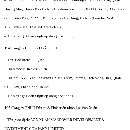
– Địa chỉ: Số 36, lô 7, Khu đô thị Đền lừ 1, Phường Hoàng Văn Thụ, Quận
Hoàng Mai, Thành Phố Hà Nội Địa điểm hoạt động XKLĐ: Số 01, BT2, Khu
đô thị Văn Phú, Phường Phú La, quận Hà Đông, Hà Nội (Liên hệ: Vi Anh
Tuấn, 0966.021.658/ 04.37632168)
– Tình trạng: Doanh nghiệp đang hoạt động
194.Công ty Cổ phần Quốc tế – TIC
– Tên giao dịch: TIC., JSC
– Điện thoại: 04.62817126
– Địa chỉ: NV1-3 số 173 đường Xuân Thủy, Phường Dịch Vọng Hậu, Quận
Cầu Giấy, Thành phố Hà Nội
– Tình trạng: Doanh nghiệp đang hoạt động
195.Công ty TNHH Đầu tư & Phát triển nhân lực Vạn Xuân
– Tên giao dịch: VAN XUAN MANPOWER DEVELOPMENT &
INVESTMENT COMPANY LIMITED