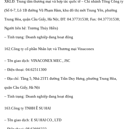
XKLĐ: Trung tâm thương mại và hợp tác quốc tế – Chi nhánh Tổng Công ty
(Số 6-7, Lô 1B đường Vũ Phạm Hàm, khu đô thị mới Trung Yên, phường
Trung Hòa, quận Cầu Giấy, Hà Nội; ĐT: 04.37731538; Fax: 04.37731538;
Người liên hệ: Trương Thúy Hiền)
– Tình trạng: Doanh nghiệp đang hoạt động
162.Công ty cổ phần Nhân lực và Thương mại Vinaconex
– Tên giao dịch: VINACONEX MEC., JSC
– Điện thoại: 04.62511300
– Địa chỉ: Tầng 5, Nhà 25T1 đường Trần Duy Hưng, phường Trung Hòa,
quận Cầu Giấy, Hà Nội
– Tình trạng: Doanh nghiệp đang hoạt động
163.Công ty TNHH Ê SU HAI
– Tên giao dịch: E SU HAI CO., LTD
– Điện thoại: 08.62666222