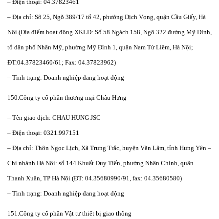
– Điện thoại: 04.37823461
– Địa chỉ: Sô 25, Ngõ 389/17 tổ 42, phường Dịch Vọng, quận Cầu Giấy, Hà
Nội (Địa điểm hoạt động XKLĐ: Số 58 Ngách 158, Ngõ 322 đường Mỹ Đình,
tổ dân phố Nhân Mỹ, phường Mỹ Đình 1, quận Nam Từ Liêm, Hà Nội;
ĐT:04.37823460/61; Fax: 04.37823962)
– Tình trạng: Doanh nghiệp đang hoạt động
150.Công ty cổ phần thương mại Châu Hưng
– Tên giao dịch: CHAU HUNG JSC
– Điện thoại: 0321.997151
– Địa chỉ: Thôn Ngọc Lịch, Xã Trưng Trắc, huyện Văn Lâm, tỉnh Hưng Yên –
Chi nhánh Hà Nội: số 144 Khuất Duy Tiến, phường Nhân Chính, quận
Thanh Xuân, TP Hà Nội (ĐT: 04.35680990/91, fax: 04.35680580)
– Tình trạng: Doanh nghiệp đang hoạt động
151.Công ty cổ phần Vật tư thiết bị giao thông