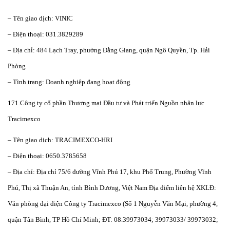
– Tên giao dịch: VINIC
– Điện thoại: 031.3829289
– Địa chỉ: 484 Lạch Tray, phường Đằng Giang, quận Ngô Quyền, Tp. Hải
Phòng
– Tình trạng: Doanh nghiệp đang hoạt động
171.Công ty cổ phần Thương mại Đầu tư và Phát triển Nguồn nhân lực
Tracimexco
– Tên giao dịch: TRACIMEXCO-HRI
– Điện thoại: 0650.3785658
– Địa chỉ: Địa chỉ 75/6 đường Vĩnh Phú 17, khu Phố Trung, Phường Vĩnh
Phú, Thị xã Thuận An, tỉnh Bình Dương, Việt Nam Địa điểm liên hệ XKLĐ:
Văn phòng đại diện Công ty Tracimexco (Số 1 Nguyễn Văn Mại, phường 4,
quận Tân Bình, TP Hồ Chí Minh; ĐT: 08.39973034; 39973033/ 39973032;