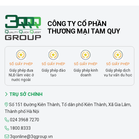
CÔNG TY CỔ PHẦN
THƯƠNG MẠI TAM QUY
SỐ GIẤY PHÉP
SỐ GIẤY PHÉP
SỐ GIẤY PHÉP
SỐ GIẤY PHÉP
Giấy phép đưa
Giấy phép đào
Giấy phép kinh
Giấy phép dịch
NLĐ làm việc ở
tạo
doanh
vụ tư vấn du học
nước ngoài
TRỤ SỞ CHÍNH
Số 151 Đường Kiên Thành, Tổ dân phố Kiên Thành, Xã Gia Lâm,
Thành phố Hà Nội
024 3968 7270
1800.8333
3qonline@3qgroup.vn