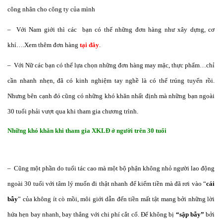
công nhân cho công ty của mình
– Với Nam giới thì các bạn có thể những đơn hàng như xây dựng, cơ
khí….Xem thêm đơn hàng
tại đây
.
– Với Nữ các bạn có thể lựa chọn những đơn hàng may mặc, thực phẩm…chỉ
cần nhanh nhẹn, đã có kinh nghiệm tay nghề là có thể trúng tuyển rồi.
Nhưng bên cạnh đó cũng có những khó khăn nhất định mà những bạn ngoài
30 tuổi phải vượt qua khi tham gia chương trình.
Những khó khăn khi tham gia XKLĐ ở người trên 30 tuổi
– Cũng một phần do tuổi tác cao mà một bộ phận không nhỏ người lao động
ngoài 30 tuổi với tâm lý muốn đi thật nhanh để kiếm tiền mà đã rơi vào “
cái
bẫy
” của không ít cò mồi, môi giới dẫn đến tiền mất tật mang bởi những lời
hứa hẹn bay nhanh, bay thẳng với chi phí cắt cổ. Để không bị
“sập bẫy”
bởi