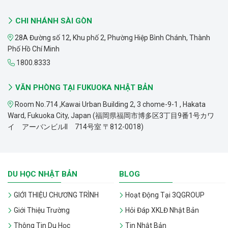
CHI NHÁNH SÀI GÒN
28A Đường số 12, Khu phố 2, Phường Hiệp Bình Chánh, Thành
Phố Hồ Chí Minh
1800.8333
VĂN PHÒNG TẠI FUKUOKA NHẬT BẢN
Room No.714 ,Kawai Urban Building 2, 3 chome-9-1 , Hakata
Ward, Fukuoka City, Japan (福岡県福岡市博多区3丁目9番1号カワ
イ アーバンビルII 714号室 〒812-0018)
DU HỌC NHẬT BẢN
BLOG
GIỚI THIỆU CHƯƠNG TRÌNH
Hoạt Động Tại 3QGROUP
Giới Thiệu Trường
Hỏi Đáp XKLĐ Nhật Bản
Thông Tin Du Học
Tin Nhật Bản