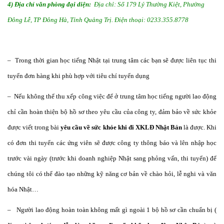
4) Địa chỉ văn phòng đại diện:
Địa chỉ: Số 179 Lý Thường Kiệt, Phường
Đông Lễ, TP Đông Hà, Tỉnh Quảng Trị.
Điện thoại: 0233.355.8778
– Trong thời gian học tiếng Nhật tại trung tâm các bạn sẽ được liên tục thi
tuyển đơn hàng khi phù hợp với tiêu chí tuyển dụng
– Nếu không thể thu xếp công việc để ở trung tâm học tiếng người lao động
chỉ cần hoàn thiện bộ hồ sơ theo yêu cầu của công ty, đảm bảo về sức khỏe
được viết trong bài
yêu cầu về sức khỏe khi đi XKLĐ Nhật Bản
là được. Khi
có đơn thi tuyển các ứng viên sẽ được công ty thông báo và lên nhập học
trước vài ngày (trước khi doanh nghiệp Nhật sang phỏng vấn, thi tuyển) để
chúng tôi có thể đào tạo những kỹ năng cơ bản về chào hỏi, lễ nghi và văn
hóa Nhật…
– Người lao động hoàn toàn không mất gì ngoài 1 bộ hồ sơ cần chuẩn bị (