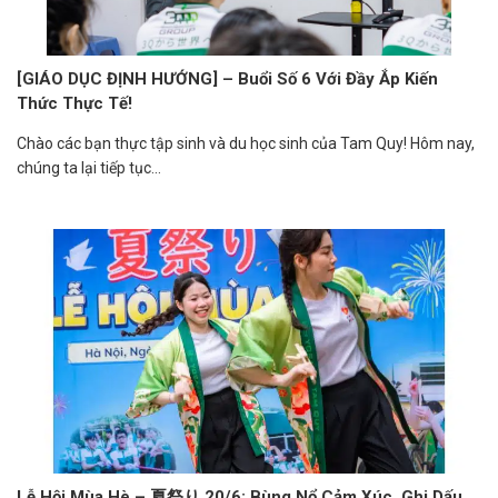
[GIÁO DỤC ĐỊNH HƯỚNG] – Buổi Số 6 Với Đầy Ắp Kiến
Thức Thực Tế!
Chào các bạn thực tập sinh và du học sinh của Tam Quy! Hôm nay,
chúng ta lại tiếp tục...
Lễ Hội Mùa Hè – 夏祭り 20/6: Bùng Nổ Cảm Xúc, Ghi Dấu