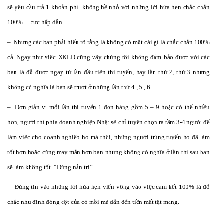
sẽ yêu cầu trả 1 khoản phí không hề nhỏ với những lời hứa hẹn chắc chắn
100%….cực hấp dẫn.
– Nhưng các bạn phải hiểu rõ rằng là không có một cái gì là chắc chắn 100%
cả. Ngay như việc XKLĐ cũng vậy chúng tôi không đảm bảo được với các
bạn là đỗ được ngay từ lần đầu tiên thi tuyển, hay lần thứ 2, thứ 3 nhưng
không có nghĩa là bạn sẽ trượt ở những lần thứ 4 , 5 , 6.
– Đơn giản vì mỗi lần thi tuyển 1 đơn hàng gồm 5 – 9 hoặc có thể nhiều
hơn, người thì phía doanh nghiệp Nhật sẽ chỉ tuyển chọn ra tầm 3-4 người để
làm việc cho doanh nghiệp họ mà thôi, những người trúng tuyển họ đã làm
tốt hơn hoặc cũng may mắn hơn bạn nhưng không có nghĩa ở lần thi sau bạn
sẽ làm không tốt. “Đừng nản trí”
– Đừng tin vào những lời hứa hẹn viển vông vào việc cam kết 100% là đỗ
chắc như đinh đóng cột của cò mồi mà dẫn đến tiền mất tật mang.