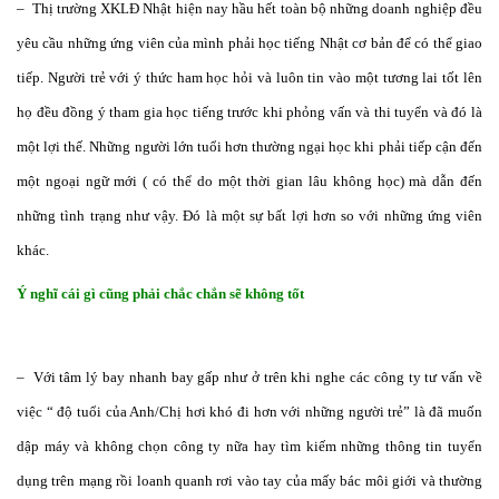
– Thị trường XKLĐ Nhật hiện nay hầu hết toàn bộ những doanh nghiệp đều
yêu cầu những ứng viên của mình phải học tiếng Nhật cơ bản để có thể giao
tiếp. Người trẻ với ý thức ham học hỏi và luôn tin vào một tương lai tốt lên
họ đều đồng ý tham gia học tiếng trước khi phỏng vấn và thi tuyển và đó là
một lợi thế. Những người lớn tuổi hơn thường ngại học khi phải tiếp cận đến
một ngoại ngữ mới ( có thể do một thời gian lâu không học) mà dẫn đến
những tình trạng như vậy. Đó là một sự bất lợi hơn so với những ứng viên
khác.
Ý nghĩ cái gì cũng phải chắc chắn sẽ không tốt
– Với tâm lý bay nhanh bay gấp như ở trên khi nghe các công ty tư vấn về
việc “ độ tuổi của Anh/Chị hơi khó đi hơn với những người trẻ” là đã muốn
dập máy và không chọn công ty nữa hay tìm kiếm những thông tin tuyển
dụng trên mạng rồi loanh quanh rơi vào tay của mấy bác môi giới và thường