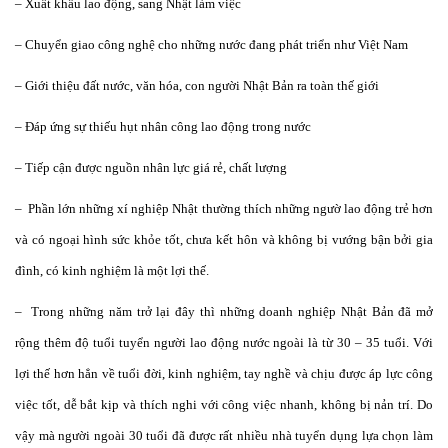
– Xuất khẩu lao động, sang Nhật làm việc
– Chuyển giao công nghệ cho những nước đang phát triển như Việt Nam
– Giới thiệu đất nước, văn hóa, con người Nhật Bản ra toàn thế giới
– Đáp ứng sự thiếu hụt nhân công lao động trong nước
– Tiếp cận được nguồn nhân lực giá rẻ, chất lượng
– Phần lớn những xí nghiệp Nhật thường thích những ngườ lao động trẻ hơn
và có ngoại hình sức khỏe tốt, chưa kết hôn và không bị vướng bận bởi gia
đình, có kinh nghiệm là một lợi thế.
– Trong những năm trở lại đây thì những doanh nghiệp Nhật Bản đã mở
rộng thêm độ tuổi tuyển người lao động nước ngoài là từ 30 – 35 tuổi. Với
lợi thế hơn hẳn về tuổi đời, kinh nghiệm, tay nghề và chịu được áp lực công
việc tốt, dễ bắt kịp và thích nghi với công việc nhanh, không bị nản trí. Do
vậy mà người ngoài 30 tuổi đã được rất nhiều nhà tuyển dụng lựa chọn làm