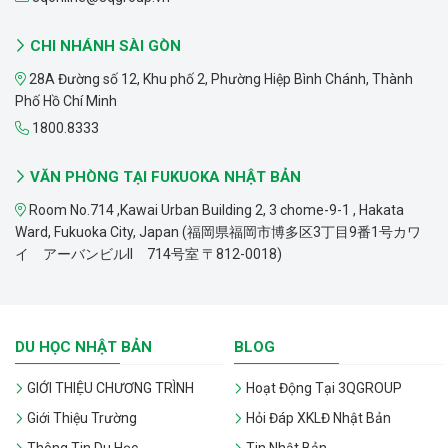
CHI NHÁNH SÀI GÒN
28A Đường số 12, Khu phố 2, Phường Hiệp Bình Chánh, Thành
Phố Hồ Chí Minh
1800.8333
VĂN PHÒNG TẠI FUKUOKA NHẬT BẢN
Room No.714 ,Kawai Urban Building 2, 3 chome-9-1 , Hakata
Ward, Fukuoka City, Japan (福岡県福岡市博多区3丁目9番1号カワ
イ アーバンビルII 714号室 〒812-0018)
DU HỌC NHẬT BẢN
BLOG
GIỚI THIỆU CHƯƠNG TRÌNH
Hoạt Động Tại 3QGROUP
Giới Thiệu Trường
Hỏi Đáp XKLĐ Nhật Bản