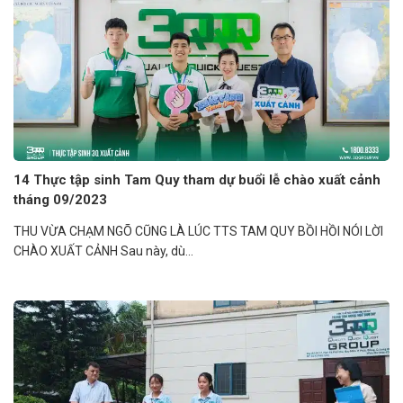
14 Thực tập sinh Tam Quy tham dự buổi lễ chào xuất cảnh
tháng 09/2023
THU VỪA CHẠM NGÕ CŨNG LÀ LÚC TTS TAM QUY BỒI HỒI NÓI LỜI
CHÀO XUẤT CẢNH Sau này, dù...