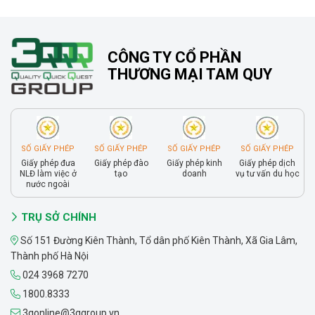
CÔNG TY CỔ PHẦN
THƯƠNG MẠI TAM QUY
SỐ GIẤY PHÉP
SỐ GIẤY PHÉP
SỐ GIẤY PHÉP
SỐ GIẤY PHÉP
Giấy phép đưa
Giấy phép đào
Giấy phép kinh
Giấy phép dịch
NLĐ làm việc ở
tạo
doanh
vụ tư vấn du học
nước ngoài
TRỤ SỞ CHÍNH
Số 151 Đường Kiên Thành, Tổ dân phố Kiên Thành, Xã Gia Lâm,
Thành phố Hà Nội
024 3968 7270
1800.8333
3qonline@3qgroup.vn