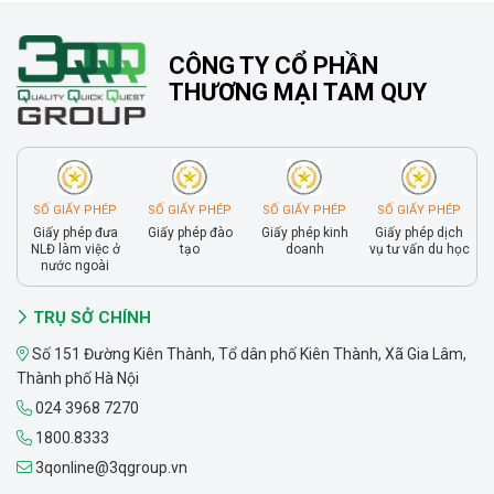
CÔNG TY CỔ PHẦN
THƯƠNG MẠI TAM QUY
SỐ GIẤY PHÉP
SỐ GIẤY PHÉP
SỐ GIẤY PHÉP
SỐ GIẤY PHÉP
Giấy phép đưa
Giấy phép đào
Giấy phép kinh
Giấy phép dịch
NLĐ làm việc ở
tạo
doanh
vụ tư vấn du học
nước ngoài
TRỤ SỞ CHÍNH
Số 151 Đường Kiên Thành, Tổ dân phố Kiên Thành, Xã Gia Lâm,
Thành phố Hà Nội
024 3968 7270
1800.8333
3qonline@3qgroup.vn