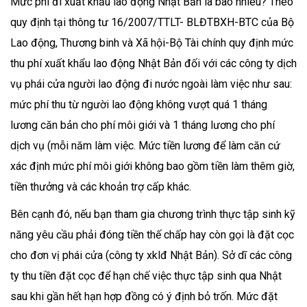
Mức phí đi xuất khẩu lao động Nhật Bản là bao nhiêu? Theo
quy định tại thông tư 16/2007/TTLT- BLĐTBXH-BTC của Bộ
Lao động, Thương binh và Xã hội-Bộ Tài chính quy định mức
thu phí xuất khẩu lao động Nhật Bản đối với các công ty dịch
vụ phái cửa người lao động đi nước ngoài làm việc như sau:
mức phí thu từ người lao động không vượt quá 1 tháng
lương căn bản cho phí môi giới và 1 tháng lương cho phí
dịch vụ (mỗi năm làm việc. Mức tiền lương để làm căn cứ
xác định mức phí môi giới không bao gồm tiền làm thêm giờ,
tiền thưởng và các khoản trợ cấp khác.
Bên cạnh đó, nếu bạn tham gia chương trình thực tập sinh kỹ
năng yêu cầu phải đóng tiền thế chấp hay còn gọi là đặt cọc
cho đơn vị phái cửa (công ty xklđ Nhật Bản). Sở dĩ các công
ty thu tiền đặt cọc để hạn chế việc thực tập sinh qua Nhật
sau khi gần hết hạn hợp đồng có ý định bỏ trốn. Mức đặt