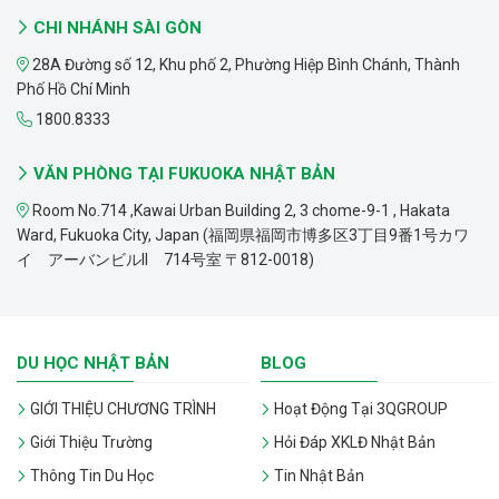
CHI NHÁNH SÀI GÒN
28A Đường số 12, Khu phố 2, Phường Hiệp Bình Chánh, Thành
Phố Hồ Chí Minh
1800.8333
VĂN PHÒNG TẠI FUKUOKA NHẬT BẢN
Room No.714 ,Kawai Urban Building 2, 3 chome-9-1 , Hakata
Ward, Fukuoka City, Japan (福岡県福岡市博多区3丁目9番1号カワ
イ アーバンビルII 714号室 〒812-0018)
DU HỌC NHẬT BẢN
BLOG
GIỚI THIỆU CHƯƠNG TRÌNH
Hoạt Động Tại 3QGROUP
Giới Thiệu Trường
Hỏi Đáp XKLĐ Nhật Bản
Thông Tin Du Học
Tin Nhật Bản