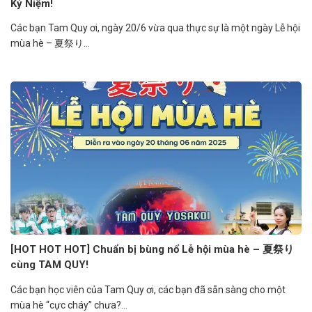
Kỷ Niệm!
Các bạn Tam Quy ơi, ngày 20/6 vừa qua thực sự là một ngày Lễ hội
mùa hè – 夏祭り...
[HOT HOT HOT] Chuẩn bị bùng nổ Lễ hội mùa hè – 夏祭り
cùng TAM QUY!
Các bạn học viên của Tam Quy ơi, các bạn đã sẵn sàng cho một
mùa hè “cực cháy” chưa?...