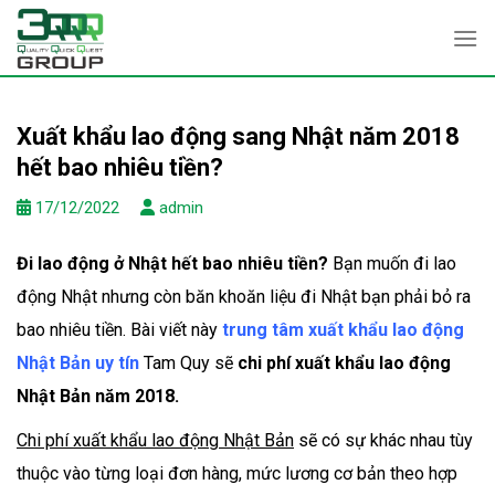
Skip
to
content
Xuất khẩu lao động sang Nhật năm 2018
hết bao nhiêu tiền?
17/12/2022
admin
Đi lao động ở Nhật hết bao nhiêu tiền?
Bạn muốn đi lao
động Nhật nhưng còn băn khoăn liệu đi Nhật bạn phải bỏ ra
bao nhiêu tiền. Bài viết này
trung tâm xuất khẩu lao động
Nhật Bản uy tín
Tam Quy sẽ
chi phí xuất khẩu lao động
Nhật Bản năm 2018.
Chi phí xuất khẩu lao động Nhật Bản
sẽ có sự khác nhau tùy
thuộc vào từng loại đơn hàng, mức lương cơ bản theo hợp