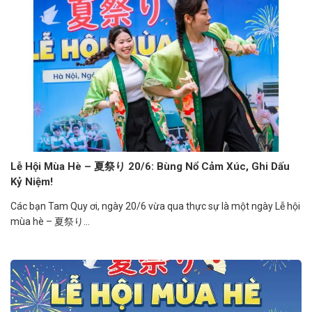
Lễ Hội Mùa Hè – 夏祭り 20/6: Bùng Nổ Cảm Xúc, Ghi Dấu
Kỷ Niệm!
Các bạn Tam Quy ơi, ngày 20/6 vừa qua thực sự là một ngày Lễ hội
mùa hè – 夏祭り...