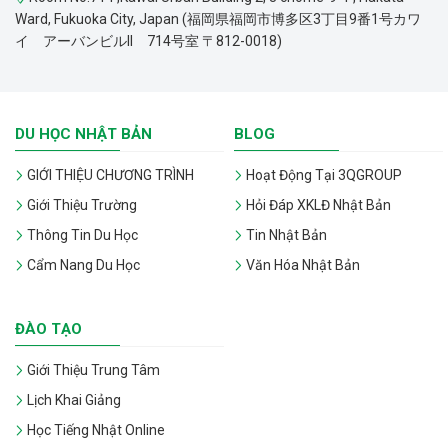
Ward, Fukuoka City, Japan (福岡県福岡市博多区3丁目9番1号カワ
イ アーバンビルII 714号室 〒812-0018)
DU HỌC NHẬT BẢN
BLOG
GIỚI THIỆU CHƯƠNG TRÌNH
Hoạt Động Tại 3QGROUP
Giới Thiệu Trường
Hỏi Đáp XKLĐ Nhật Bản
Thông Tin Du Học
Tin Nhật Bản
Cẩm Nang Du Học
Văn Hóa Nhật Bản
ĐÀO TẠO
Giới Thiệu Trung Tâm
Lịch Khai Giảng
Học Tiếng Nhật Online