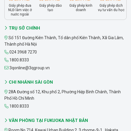
Giấy phép đưa
Giấy phép đào
Giấy phép kinh
Giấy phép dịch
NLĐ làm việc ở
tạo
doanh
vụ tư vấn du học
nước ngoài
TRỤ SỞ CHÍNH
Số 151 Đường Kiên Thành, Tổ dân phố Kiên Thành, Xã Gia Lâm,
Thành phố Hà Nội
024 3968 7270
1800.8333
3qonline@3qgroup.vn
CHI NHÁNH SÀI GÒN
28A Đường số 12, Khu phố 2, Phường Hiệp Bình Chánh, Thành
Phố Hồ Chí Minh
1800.8333
VĂN PHÒNG TẠI FUKUOKA NHẬT BẢN
Room No.714 ,Kawai Urban Building 2, 3 chome-9-1 , Hakata