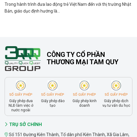
Trong hành trình đưa lao động trẻ Việt Nam đến với thị trường Nhật
Bản, giáo dục định hướng là...
CÔNG TY CỔ PHẦN
THƯƠNG MẠI TAM QUY
SỐ GIẤY PHÉP
SỐ GIẤY PHÉP
SỐ GIẤY PHÉP
SỐ GIẤY PHÉP
Giấy phép đưa
Giấy phép đào
Giấy phép kinh
Giấy phép dịch
NLĐ làm việc ở
tạo
doanh
vụ tư vấn du học
nước ngoài
TRỤ SỞ CHÍNH
Số 151 Đường Kiên Thành, Tổ dân phố Kiên Thành, Xã Gia Lâm,