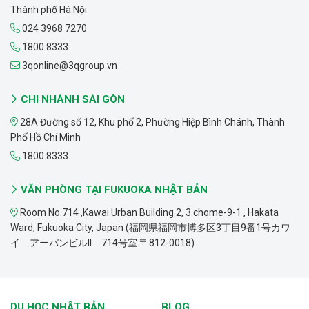
Thành phố Hà Nội
024 3968 7270
1800.8333
3qonline@3qgroup.vn
CHI NHÁNH SÀI GÒN
28A Đường số 12, Khu phố 2, Phường Hiệp Bình Chánh, Thành
Phố Hồ Chí Minh
1800.8333
VĂN PHÒNG TẠI FUKUOKA NHẬT BẢN
Room No.714 ,Kawai Urban Building 2, 3 chome-9-1 , Hakata
Ward, Fukuoka City, Japan (福岡県福岡市博多区3丁目9番1号カワ
イ アーバンビルII 714号室 〒812-0018)
DU HỌC NHẬT BẢN
BLOG