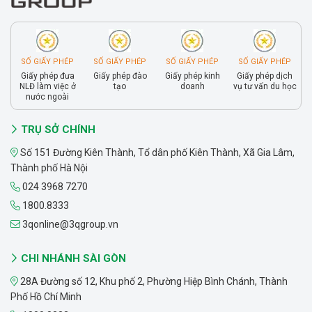
SỐ GIẤY PHÉP
SỐ GIẤY PHÉP
SỐ GIẤY PHÉP
SỐ GIẤY PHÉP
Giấy phép đưa
Giấy phép đào
Giấy phép kinh
Giấy phép dịch
NLĐ làm việc ở
tạo
doanh
vụ tư vấn du học
nước ngoài
TRỤ SỞ CHÍNH
Số 151 Đường Kiên Thành, Tổ dân phố Kiên Thành, Xã Gia Lâm,
Thành phố Hà Nội
024 3968 7270
1800.8333
3qonline@3qgroup.vn
CHI NHÁNH SÀI GÒN
28A Đường số 12, Khu phố 2, Phường Hiệp Bình Chánh, Thành
Phố Hồ Chí Minh