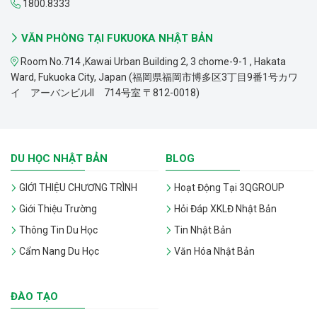
1800.8333
VĂN PHÒNG TẠI FUKUOKA NHẬT BẢN
Room No.714 ,Kawai Urban Building 2, 3 chome-9-1 , Hakata
Ward, Fukuoka City, Japan (福岡県福岡市博多区3丁目9番1号カワ
イ アーバンビルII 714号室 〒812-0018)
DU HỌC NHẬT BẢN
BLOG
GIỚI THIỆU CHƯƠNG TRÌNH
Hoạt Động Tại 3QGROUP
Giới Thiệu Trường
Hỏi Đáp XKLĐ Nhật Bản
Thông Tin Du Học
Tin Nhật Bản
Cẩm Nang Du Học
Văn Hóa Nhật Bản
ĐÀO TẠO