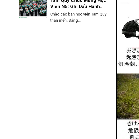
Tam Quy Chúc Mừng Học
Viên N5: Ghi Dấu Hành
Trình, Mở Lối Tương Lai!
Chào các bạn học viên Tam Quy
thân mến! Sáng...