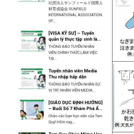
社団法人サンフィールド国際人
材育成協会 SUNFIELD
INTERNATIONAL ASSOCIATION
OF...
[VISA KỸ SƯ] – Tuyển
quản lý thực tập sinh làm
việc tại Hokkaido
THÔNG BÁO TUYỂN NHÂN
VIÊN CHÍNH THỨC LÀM VIỆC
TẠI...
Tuyển nhân viên Media
Thu nhập hấp dẫn
THÔNG BÁO TUYỂN NHÂN SỰ
VỊ TRÍ: NHÂN VIÊN MEDIA...
[GIÁO DỤC ĐỊNH HƯỚNG]
– Buổi Số 7 Khám Phá Ẩm
Thực & Phong Tục Của
Chào các bạn học viên của Tam
Nhật Bản
Quy! Hôm nay,...