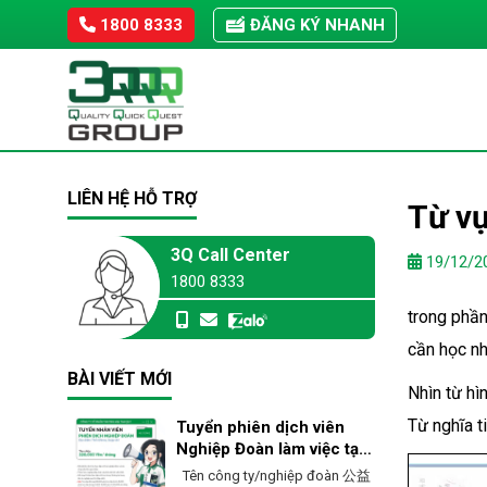
Skip
1800 8333
ĐĂNG KÝ NHANH
to
content
LIÊN HỆ HỖ TRỢ
Từ vự
3Q Call Center
19/12/2
1800 8333
trong phần
cần học nh
BÀI VIẾT MỚI
Nhìn từ hì
Từ nghĩa t
Tuyển phiên dịch viên
Nghiệp Đoàn làm việc tại
Ehime – Nhật Bản
Tên công ty/nghiệp đoàn 公益