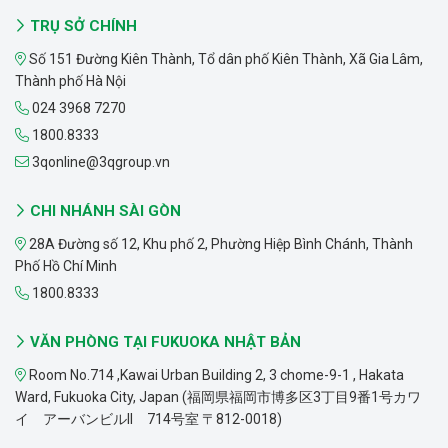
TRỤ SỞ CHÍNH
Số 151 Đường Kiên Thành, Tổ dân phố Kiên Thành, Xã Gia Lâm,
Thành phố Hà Nội
024 3968 7270
1800.8333
3qonline@3qgroup.vn
CHI NHÁNH SÀI GÒN
28A Đường số 12, Khu phố 2, Phường Hiệp Bình Chánh, Thành
Phố Hồ Chí Minh
1800.8333
VĂN PHÒNG TẠI FUKUOKA NHẬT BẢN
Room No.714 ,Kawai Urban Building 2, 3 chome-9-1 , Hakata
Ward, Fukuoka City, Japan (福岡県福岡市博多区3丁目9番1号カワ
イ アーバンビルII 714号室 〒812-0018)