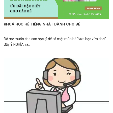
KHOÁ HỌC HÈ TIẾNG NHẬT DÀNH CHO BÉ
Bố mẹ muốn cho con học gì để có một mùa hè “vừa học vừa chơi”
đấy Ý NGHĨA và...