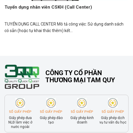
Tuyển dụng nhân viên CSKH (Call Center)
TUYỂN DỤNG CALL CENTER Mô tả công việc: Sử dụng danh sách
có sẵn (hoặc tự khai thác thêm) kết...
CÔNG TY CỔ PHẦN
THƯƠNG MẠI TAM QUY
SỐ GIẤY PHÉP
SỐ GIẤY PHÉP
SỐ GIẤY PHÉP
SỐ GIẤY PHÉP
Giấy phép đưa
Giấy phép đào
Giấy phép kinh
Giấy phép dịch
NLĐ làm việc ở
tạo
doanh
vụ tư vấn du học
nước ngoài