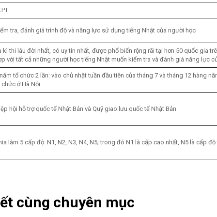
LPT
iểm tra, đánh giá trình độ và năng lực sử dụng tiếng Nhật của người học
 kì thi lâu đời nhất, có uy tín nhất, được phổ biến rộng rãi tại hơn 50 quốc gia trê
ợp với tất cả những người học tiếng Nhật muốn kiểm tra và đánh giá năng lực c
 năm tổ chức 2 lần: vào chủ nhật tuần đầu tiên của tháng 7 và tháng 12 hàng nă
ổ chức ở Hà Nội.
iệp hội hỗ trợ quốc tế Nhật Bản và Quỹ giao lưu quốc tế Nhật Bản
hia làm 5 cấp độ: N1, N2, N3, N4, N5; trong đó N1 là cấp cao nhất, N5 là cấp đ
iết cùng chuyên mục