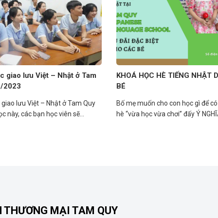
c giao lưu Việt – Nhật ở Tam
KHOÁ HỌC HÈ TIẾNG NHẬT 
5/2023
BÉ
 giao lưu Việt – Nhật ở Tam Quy
Bố mẹ muốn cho con học gì để c
c này, các bạn học viên sẽ...
hè “vừa học vừa chơi” đấy Ý NGHĨA
N THƯƠNG MẠI TAM QUY