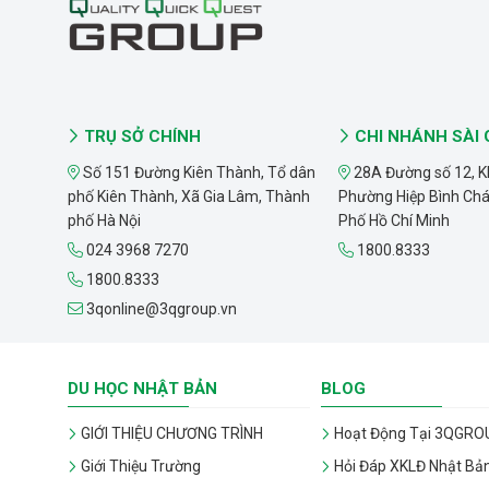
TRỤ SỞ CHÍNH
CHI NHÁNH SÀI
Số 151 Đường Kiên Thành, Tổ dân
28A Đường số 12, K
phố Kiên Thành, Xã Gia Lâm, Thành
Phường Hiệp Bình Ch
phố Hà Nội
Phố Hồ Chí Minh
024 3968 7270
1800.8333
1800.8333
3qonline@3qgroup.vn
DU HỌC NHẬT BẢN
BLOG
GIỚI THIỆU CHƯƠNG TRÌNH
Hoạt Động Tại 3QGRO
Giới Thiệu Trường
Hỏi Đáp XKLĐ Nhật Bả