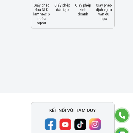
Giấy phép
Giấy phép
Giấy phép
Giấy phép
đưa NLĐ
đào tạo
kinh
dịch vụ tư
làm việc ở
doanh
vấn du
nước
học
ngoài
KẾT NỐI VỚI TAM QUY