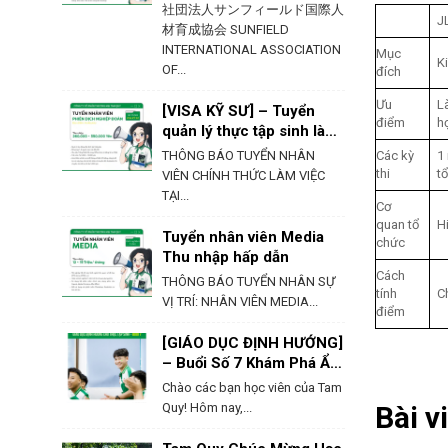
社団法人サンフィールド国際人
J
材育成協会 SUNFIELD
INTERNATIONAL ASSOCIATION
Mục
K
OF...
đích
Ưu
Là
[VISA KỸ SƯ] – Tuyển
điểm
h
quản lý thực tập sinh làm
việc tại Hokkaido
THÔNG BÁO TUYỂN NHÂN
Các kỳ
1
thi
t
VIÊN CHÍNH THỨC LÀM VIỆC
TẠI...
Cơ
quan tổ
H
Tuyển nhân viên Media
chức
Thu nhập hấp dẫn
Cách
THÔNG BÁO TUYỂN NHÂN SỰ
tính
C
VỊ TRÍ: NHÂN VIÊN MEDIA...
điểm
[GIÁO DỤC ĐỊNH HƯỚNG]
– Buổi Số 7 Khám Phá Ẩm
Thực & Phong Tục Của
Chào các bạn học viên của Tam
Nhật Bản
Quy! Hôm nay,...
Bài v