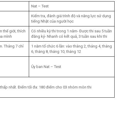
Nat – Test
Kiểm tra, đánh giá trình độ và năng lực sử dụng
tiếng Nhật của người học
n thế giới, thích
Có nhiều kỳ thi trong 1 năm- Được thi sau 5 tuần
ủa mình
đăng ký- Nhanh có kết quả, 3 tuần sau khi thi
m. Tháng 7 chỉ
1 năm tổ chức 6 lần: vào tháng 2, tháng 4, tháng
6, tháng 8, tháng 10, tháng 12
Ủy ban Nat – Test
ộ thấp nhất. Điểm tối đa: 180 điểm cho 03 nhóm môn thi