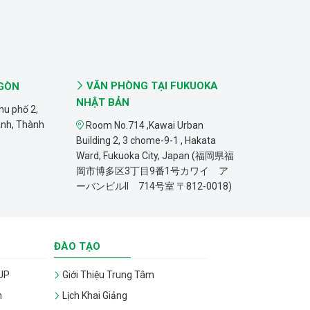
VĂN PHÒNG TẠI FUKUOKA
 GÒN
NHẬT BẢN
hu phố 2,
ánh, Thành
Room No.714 ,Kawai Urban
Building 2, 3 chome-9-1 , Hakata
Ward, Fukuoka City, Japan (福岡県福
岡市博多区3丁目9番1号カワイ ア
ーバンビルII 714号室 〒812-0018)
ĐÀO TẠO
UP
Giới Thiệu Trung Tâm
n
Lịch Khai Giảng