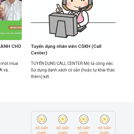
DÀNH CHO
Tuyển dụng nhân viên CSKH (Call
Center)
ó một mùa
TUYỂN DỤNG CALL CENTER Mô tả công việc:
 và...
Sử dụng danh sách có sẵn (hoặc tự khai thác
thêm) kết...
SỐ GIẤY
SỐ GIẤY
SỐ GIẤY
SỐ GIẤY
PHÉP
PHÉP
PHÉP
PHÉP