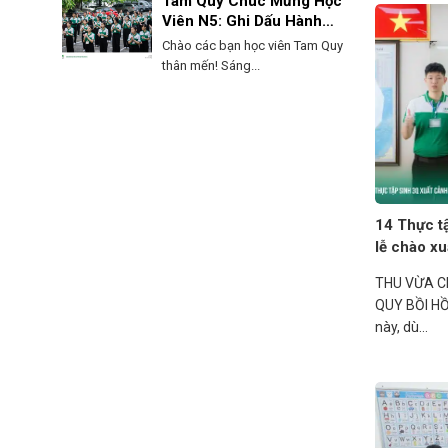
Tam Quy Chúc Mừng Học
Viên N5: Ghi Dấu Hành
Trình, Mở Lối Tương Lai!
Chào các bạn học viên Tam Quy
thân mến! Sáng...
14 Thực t
lễ chào x
THU VỪA C
QUY BỒI HỒ
này, dù...