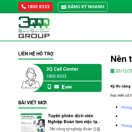
Skip
1800 8333
ĐĂNG KÝ NHANH
to
content
LIÊN HỆ HỖ TRỢ
Nên t
3Q Call Center
20/12/2
1800 8333
Kỳ thi năng
học viên có t
BÀI VIẾT MỚI
Thông 
Tuyển phiên dịch viên
Nghiệp Đoàn làm việc tại
Thông 
Ehime – Nhật Bản
Tên công ty/nghiệp đoàn 公益