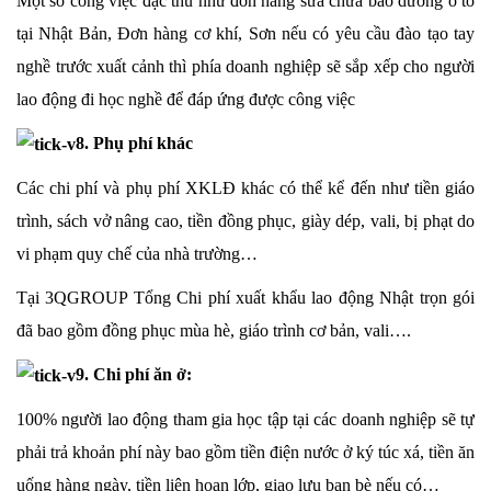
Một số công việc đặc thù như đơn hàng sửa chữa bảo dưỡng ô tô
tại Nhật Bản, Đơn hàng cơ khí, Sơn nếu có yêu cầu đào tạo tay
nghề trước xuất cảnh thì phía doanh nghiệp sẽ sắp xếp cho người
lao động đi học nghề để đáp ứng được công việc
8. Phụ phí khác
Các chi phí và phụ phí XKLĐ khác có thể kể đến như tiền giáo
trình, sách vở nâng cao, tiền đồng phục, giày dép, vali, bị phạt do
vi phạm quy chế của nhà trường…
Tại 3QGROUP Tổng Chi phí xuất khẩu lao động Nhật trọn gói
đã bao gồm đồng phục mùa hè, giáo trình cơ bản, vali….
9. Chi phí ăn ở:
100% người lao động tham gia học tập tại các doanh nghiệp sẽ tự
phải trả khoản phí này bao gồm tiền điện nước ở ký túc xá, tiền ăn
uống hàng ngày, tiền liên hoan lớp, giao lưu bạn bè nếu có…