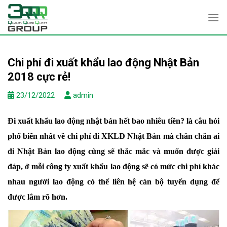
Skip
to
content
Chi phí đi xuất khẩu lao động Nhật Bản
2018 cực rẻ!
23/12/2022
admin
Đi xuất khẩu lao động nhật bản hết bao nhiêu tiền? là câu hỏi
phổ biến nhất về chi phí đi XKLĐ Nhật Bản mà chắn chắn ai
đi Nhật Bản lao động cũng sẽ thắc mắc và muốn được giải
đáp, ở mỗi công ty xuất khẩu lao động sẽ có mức chi phí khác
nhau người lao động có thể liên hệ cán bộ tuyển dụng để
được lắm rõ hơn.