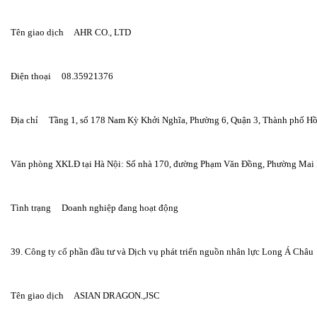
Tên giao dịch     AHR CO., LTD
Điện thoại     08.35921376
Địa chỉ     Tầng 1, số 178 Nam Kỳ Khởi Nghĩa, Phường 6, Quận 3, Thành phố H
Văn phòng XKLĐ tại Hà Nội: Số nhà 170, đường Phạm Văn Đồng, Phường Mai D
Tình trạng     Doanh nghiệp đang hoạt động
39. Công ty cổ phần đầu tư và Dịch vụ phát triển nguồn nhân lực Long Á Châu
Tên giao dịch     ASIAN DRAGON.,JSC