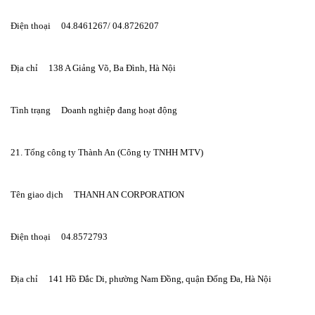
Điện thoại     04.8461267/ 04.8726207
Địa chỉ     138 A Giảng Võ, Ba Đình, Hà Nội
Tình trạng     Doanh nghiệp đang hoạt động
21. Tổng công ty Thành An (Công ty TNHH MTV)
Tên giao dịch     THANH AN CORPORATION
Điện thoại     04.8572793
Địa chỉ     141 Hồ Đắc Di, phường Nam Đồng, quận Đống Đa, Hà Nội