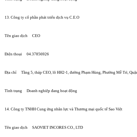
13. Công ty cổ phần phát triển dịch vụ C.E.O
Tên giao dịch     CEO
Điện thoại     04.37856926
Địa chỉ     Tầng 5, tháp CEO, lô HH2-1, đường Phạm Hùng, Phường Mễ Trì, Qu
Tình trạng     Doanh nghiệp đang hoạt động
14. Công ty TNHH Cung ứng nhân lực và Thương mại quốc tế Sao Việt
Tên giao dịch     SAOVIET INCORES CO., LTD