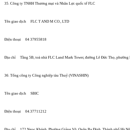
35. Công ty TNHH Thương mại và Nhân Lực quốc tế FLC
Tên giao dịch     FLC T AND M CO., LTD
Điện thoại     04 37955818
Địa chỉ     Tầng 5B, toà nhà FLC Land Mark Tower, đường Lê Đức Thọ, phường
36. Tổng công ty Công nghiệp tàu Thuỷ (VINASHIN)
Tên giao dịch     SBIC
Điện thoại     04.37711212
Địa chỉ     172 Ngọc Khánh, Phường Giảng Võ, Quận Ba Đình, Thành phố Hà Nộ