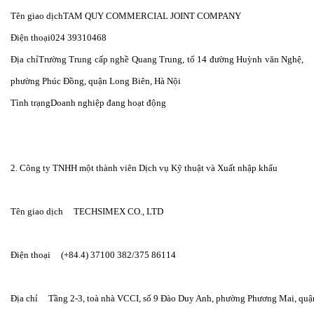
Tên giao dịchTAM QUY COMMERCIAL JOINT COMPANY
Điện thoại024 39310468
Địa chỉTrường Trung cấp nghề Quang Trung, tổ 14 đường Huỳnh văn Nghệ,
phường Phúc Đồng, quận Long Biên, Hà Nội
Tình trạngDoanh nghiệp đang hoạt động
2. Công ty TNHH một thành viên Dịch vụ Kỹ thuật và Xuất nhập khẩu
Tên giao dịch     TECHSIMEX CO., LTD
Điện thoại     (+84.4) 37100 382/375 86114
Địa chỉ     Tầng 2-3, toà nhà VCCI, số 9 Đào Duy Anh, phường Phương Mai, quậ