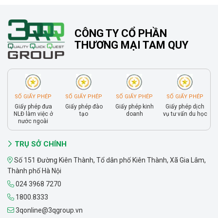
CÔNG TY CỔ PHẦN
THƯƠNG MẠI TAM QUY
SỐ GIẤY PHÉP
SỐ GIẤY PHÉP
SỐ GIẤY PHÉP
SỐ GIẤY PHÉP
Giấy phép đưa
Giấy phép đào
Giấy phép kinh
Giấy phép dịch
NLĐ làm việc ở
tạo
doanh
vụ tư vấn du học
nước ngoài
TRỤ SỞ CHÍNH
Số 151 Đường Kiên Thành, Tổ dân phố Kiên Thành, Xã Gia Lâm,
Thành phố Hà Nội
024 3968 7270
1800.8333
3qonline@3qgroup.vn