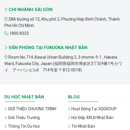
CHI NHÁNH SÀI GÒN
28A Đường số 12, Khu phố 2, Phường Hiệp Bình Chánh, Thành
Phố Hồ Chí Minh
1800.8333
VĂN PHÒNG TẠI FUKUOKA NHẬT BẢN
Room No.714 ,Kawai Urban Building 2, 3 chome-9-1 , Hakata
Ward, Fukuoka City, Japan (福岡県福岡市博多区3丁目9番1号カワ
イ アーバンビルII 714号室 〒812-0018)
DU HỌC NHẬT BẢN
BLOG
GIỚI THIỆU CHƯƠNG TRÌNH
Hoạt Động Tại 3QGROUP
Giới Thiệu Trường
Hỏi Đáp XKLĐ Nhật Bản
Thông Tin Du Học
Tin Nhật Bản