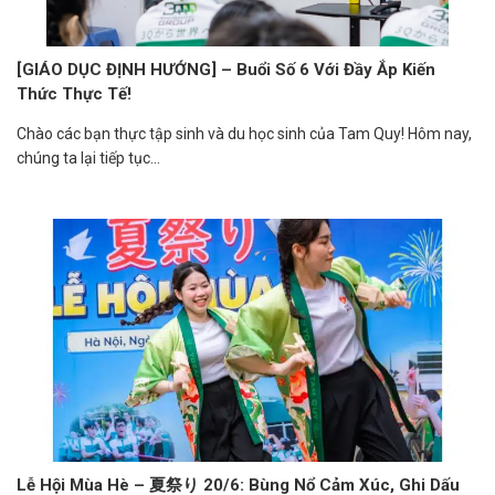
[GIÁO DỤC ĐỊNH HƯỚNG] – Buổi Số 6 Với Đầy Ắp Kiến
Thức Thực Tế!
Chào các bạn thực tập sinh và du học sinh của Tam Quy! Hôm nay,
chúng ta lại tiếp tục...
Lễ Hội Mùa Hè – 夏祭り 20/6: Bùng Nổ Cảm Xúc, Ghi Dấu