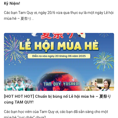
Kỷ Niệm!
Các bạn Tam Quy ơi, ngày 20/6 vừa qua thực sự là một ngày Lễ hội
mùa hè – 夏祭り...
[HOT HOT HOT] Chuẩn bị bùng nổ Lễ hội mùa hè – 夏祭り
cùng TAM QUY!
Các bạn học viên của Tam Quy ơi, các bạn đã sẵn sàng cho một
mùa hè “cực cháy” chưa?...