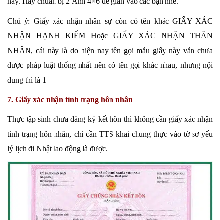
này. Hãy chuẩn bị 2 Ảnh 4×6 để gián vào các bạn nhé.
Chú ý: Giấy xác nhận nhân sự còn có tên khác GIẤY XÁC
NHẬN HẠNH KIỂM Hoặc GIẤY XÁC NHẬN THÂN
NHÂN, cái này là do hiện nay tên gọi mẫu giấy này vẫn chưa
được pháp luật thống nhất nên có tên gọi khác nhau, nhưng nội
dung thì là 1
7. Giấy xác nhận tình trạng hôn nhân
Thực tập sinh chưa đăng ký kết hôn thì không cần giấy xác nhận
tình trạng hôn nhân, chỉ cần TTS khai chung thực vào tờ sơ yếu
lý lịch đi Nhật lao động là được.