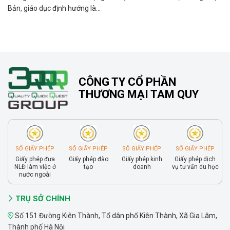
Bản, giáo dục định hướng là...
CÔNG TY CỔ PHẦN
THƯƠNG MẠI TAM QUY
SỐ GIẤY PHÉP
SỐ GIẤY PHÉP
SỐ GIẤY PHÉP
SỐ GIẤY PHÉP
Giấy phép đưa
Giấy phép đào
Giấy phép kinh
Giấy phép dịch
NLĐ làm việc ở
tạo
doanh
vụ tư vấn du học
nước ngoài
TRỤ SỞ CHÍNH
Số 151 Đường Kiên Thành, Tổ dân phố Kiên Thành, Xã Gia Lâm,
Thành phố Hà Nội