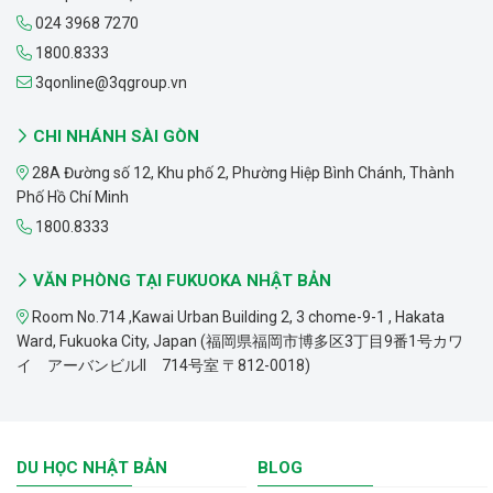
024 3968 7270
1800.8333
3qonline@3qgroup.vn
CHI NHÁNH SÀI GÒN
28A Đường số 12, Khu phố 2, Phường Hiệp Bình Chánh, Thành
Phố Hồ Chí Minh
1800.8333
VĂN PHÒNG TẠI FUKUOKA NHẬT BẢN
Room No.714 ,Kawai Urban Building 2, 3 chome-9-1 , Hakata
Ward, Fukuoka City, Japan (福岡県福岡市博多区3丁目9番1号カワ
イ アーバンビルII 714号室 〒812-0018)
DU HỌC NHẬT BẢN
BLOG