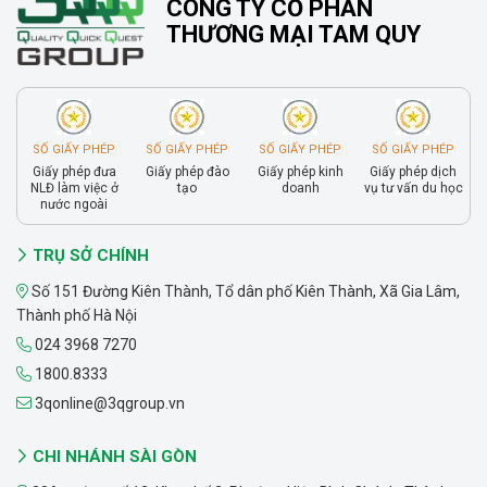
CÔNG TY CỔ PHẦN
THƯƠNG MẠI TAM QUY
SỐ GIẤY PHÉP
SỐ GIẤY PHÉP
SỐ GIẤY PHÉP
SỐ GIẤY PHÉP
Giấy phép đưa
Giấy phép đào
Giấy phép kinh
Giấy phép dịch
NLĐ làm việc ở
tạo
doanh
vụ tư vấn du học
nước ngoài
TRỤ SỞ CHÍNH
Số 151 Đường Kiên Thành, Tổ dân phố Kiên Thành, Xã Gia Lâm,
Thành phố Hà Nội
024 3968 7270
1800.8333
3qonline@3qgroup.vn
CHI NHÁNH SÀI GÒN