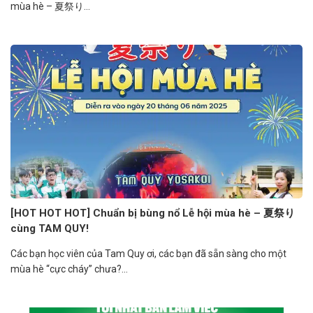
mùa hè – 夏祭り...
[HOT HOT HOT] Chuẩn bị bùng nổ Lễ hội mùa hè – 夏祭り
cùng TAM QUY!
Các bạn học viên của Tam Quy ơi, các bạn đã sẵn sàng cho một
mùa hè “cực cháy” chưa?...