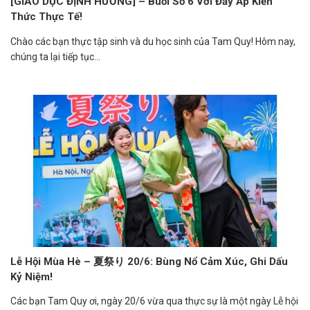
[GIÁO DỤC ĐỊNH HƯỚNG] – Buổi Số 6 Với Đầy Ắp Kiến
Thức Thực Tế!
Chào các bạn thực tập sinh và du học sinh của Tam Quy! Hôm nay,
chúng ta lại tiếp tục...
Lễ Hội Mùa Hè – 夏祭り 20/6: Bùng Nổ Cảm Xúc, Ghi Dấu
Kỷ Niệm!
Các bạn Tam Quy ơi, ngày 20/6 vừa qua thực sự là một ngày Lễ hội