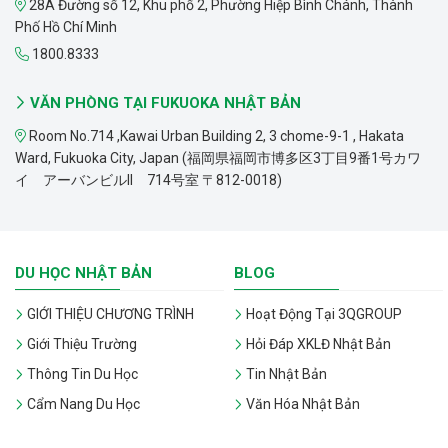
28A Đường số 12, Khu phố 2, Phường Hiệp Bình Chánh, Thành
Phố Hồ Chí Minh
1800.8333
VĂN PHÒNG TẠI FUKUOKA NHẬT BẢN
Room No.714 ,Kawai Urban Building 2, 3 chome-9-1 , Hakata
Ward, Fukuoka City, Japan (福岡県福岡市博多区3丁目9番1号カワ
イ アーバンビルII 714号室 〒812-0018)
DU HỌC NHẬT BẢN
BLOG
GIỚI THIỆU CHƯƠNG TRÌNH
Hoạt Động Tại 3QGROUP
Giới Thiệu Trường
Hỏi Đáp XKLĐ Nhật Bản
Thông Tin Du Học
Tin Nhật Bản
Cẩm Nang Du Học
Văn Hóa Nhật Bản