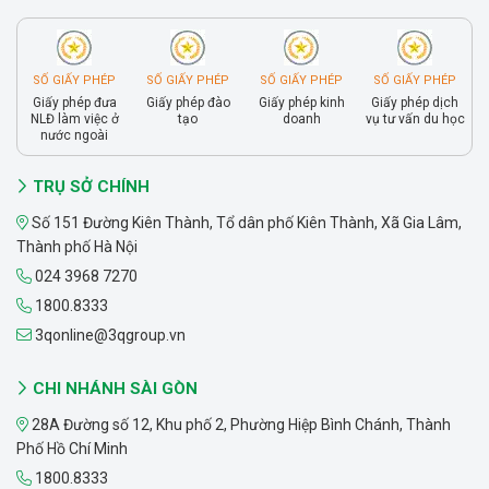
SỐ GIẤY PHÉP
SỐ GIẤY PHÉP
SỐ GIẤY PHÉP
SỐ GIẤY PHÉP
Giấy phép đưa
Giấy phép đào
Giấy phép kinh
Giấy phép dịch
NLĐ làm việc ở
tạo
doanh
vụ tư vấn du học
nước ngoài
TRỤ SỞ CHÍNH
Số 151 Đường Kiên Thành, Tổ dân phố Kiên Thành, Xã Gia Lâm,
Thành phố Hà Nội
024 3968 7270
1800.8333
3qonline@3qgroup.vn
CHI NHÁNH SÀI GÒN
28A Đường số 12, Khu phố 2, Phường Hiệp Bình Chánh, Thành
Phố Hồ Chí Minh
1800.8333