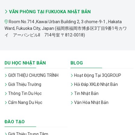
VĂN PHÒNG TẠI FUKUOKA NHẬT BẢN
Room No.714 ,Kawai Urban Building 2, 3 chome-9-1 , Hakata
Ward, Fukuoka City, Japan (福岡県福岡市博多区3丁目9番1号カワ
イ アーバンビルII 714号室 〒812-0018)
DU HỌC NHẬT BẢN
BLOG
GIỚI THIỆU CHƯƠNG TRÌNH
Hoạt Động Tại 3QGROUP
Giới Thiệu Trường
Hỏi Đáp XKLĐ Nhật Bản
Thông Tin Du Học
Tin Nhật Bản
Cẩm Nang Du Học
Văn Hóa Nhật Bản
ĐÀO TẠO
Giới Thiệu Trung Tâm