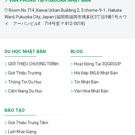
VĂN PHÒNG TẠI FUKUOKA NHẬT BẢN
Room No.714 ,Kawai Urban Building 2, 3 chome-9-1 , Hakata
Ward, Fukuoka City, Japan (福岡県福岡市博多区3丁目9番1号カワ
イ アーバンビルII 714号室 〒812-0018)
DU HỌC NHẬT BẢN
BLOG
GIỚI THIỆU CHƯƠNG TRÌNH
Hoạt Động Tại 3QGROUP
Giới Thiệu Trường
Hỏi Đáp XKLĐ Nhật Bản
Thông Tin Du Học
Tin Nhật Bản
Cẩm Nang Du Học
Văn Hóa Nhật Bản
ĐÀO TẠO
Giới Thiệu Trung Tâm
Lịch Khai Giảng