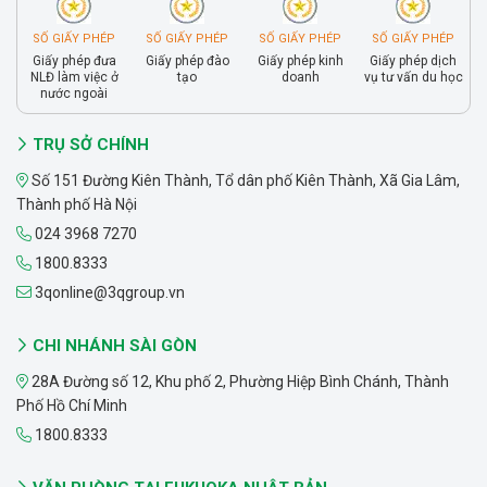
SỐ GIẤY PHÉP
SỐ GIẤY PHÉP
SỐ GIẤY PHÉP
SỐ GIẤY PHÉP
Giấy phép đưa
Giấy phép đào
Giấy phép kinh
Giấy phép dịch
NLĐ làm việc ở
tạo
doanh
vụ tư vấn du học
nước ngoài
TRỤ SỞ CHÍNH
Số 151 Đường Kiên Thành, Tổ dân phố Kiên Thành, Xã Gia Lâm,
Thành phố Hà Nội
024 3968 7270
1800.8333
3qonline@3qgroup.vn
CHI NHÁNH SÀI GÒN
28A Đường số 12, Khu phố 2, Phường Hiệp Bình Chánh, Thành
Phố Hồ Chí Minh
1800.8333