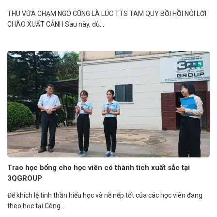
THU VỪA CHẠM NGÕ CŨNG LÀ LÚC TTS TAM QUY BỒI HỒI NÓI LỜI
CHÀO XUẤT CẢNH Sau này, dù...
Trao học bổng cho học viên có thành tích xuất sắc tại
3QGROUP
Để khích lệ tinh thần hiếu học và nề nếp tốt của các học viên đang
theo học tại Công...