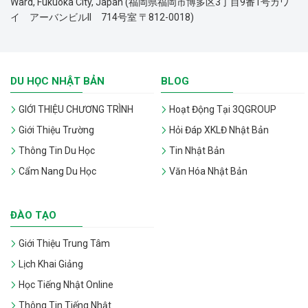
Ward, Fukuoka City, Japan (福岡県福岡市博多区3丁目9番1号カワ
イ アーバンビルII 714号室 〒812-0018)
DU HỌC NHẬT BẢN
BLOG
GIỚI THIỆU CHƯƠNG TRÌNH
Hoạt Động Tại 3QGROUP
Giới Thiệu Trường
Hỏi Đáp XKLĐ Nhật Bản
Thông Tin Du Học
Tin Nhật Bản
Cẩm Nang Du Học
Văn Hóa Nhật Bản
ĐÀO TẠO
Giới Thiệu Trung Tâm
Lịch Khai Giảng
Học Tiếng Nhật Online
Thông Tin Tiếng Nhật