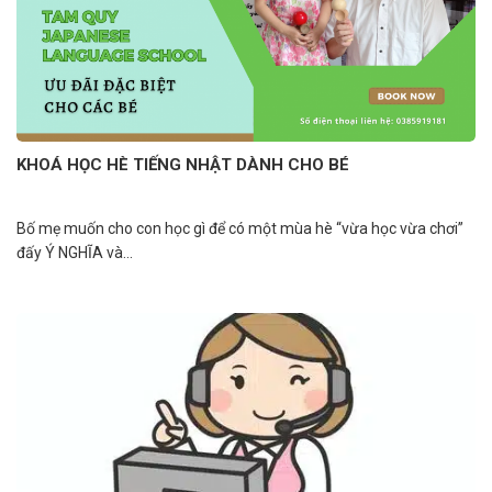
KHOÁ HỌC HÈ TIẾNG NHẬT DÀNH CHO BÉ
Bố mẹ muốn cho con học gì để có một mùa hè “vừa học vừa chơi”
đấy Ý NGHĨA và...