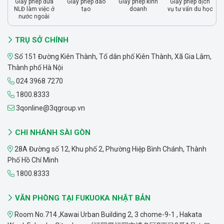
Giấy phép đưa
Giấy phép đào
Giấy phép kinh
Giấy phép dịch
NLĐ làm việc ở
tạo
doanh
vụ tư vấn du học
nước ngoài
TRỤ SỞ CHÍNH
Số 151 Đường Kiên Thành, Tổ dân phố Kiên Thành, Xã Gia Lâm,
Thành phố Hà Nội
024 3968 7270
1800.8333
3qonline@3qgroup.vn
CHI NHÁNH SÀI GÒN
28A Đường số 12, Khu phố 2, Phường Hiệp Bình Chánh, Thành
Phố Hồ Chí Minh
1800.8333
VĂN PHÒNG TẠI FUKUOKA NHẬT BẢN
Room No.714 ,Kawai Urban Building 2, 3 chome-9-1 , Hakata