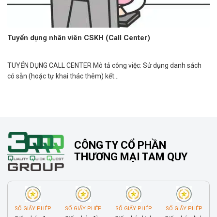
Tuyển dụng nhân viên CSKH (Call Center)
TUYỂN DỤNG CALL CENTER Mô tả công việc: Sử dụng danh sách
có sẵn (hoặc tự khai thác thêm) kết...
CÔNG TY CỔ PHẦN
THƯƠNG MẠI TAM QUY
SỐ GIẤY PHÉP
SỐ GIẤY PHÉP
SỐ GIẤY PHÉP
SỐ GIẤY PHÉP