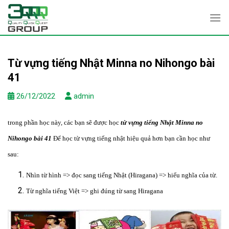
Skip
to
content
Từ vựng tiếng Nhật Minna no Nihongo bài
41
26/12/2022
admin
trong phần học này, các bạn sẽ được học
từ vựng tiếng Nhật
Minna no
Nihongo bài 41
Để học từ vựng tiếng nhật hiệu quả hơn bạn cần học như
sau:
Nhìn từ hình => đọc sang tiếng Nhật (Hiragana) => hiểu nghĩa của từ.
Từ nghĩa tiếng Việt => ghi đúng từ sang Hiragana