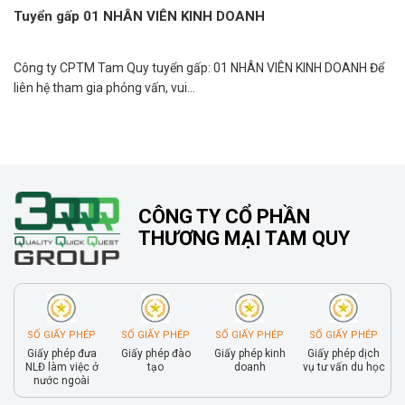
Tuyển gấp 01 NHÂN VIÊN KINH DOANH
Công ty CPTM Tam Quy tuyển gấp: 01 NHÂN VIÊN KINH DOANH Để
liên hệ tham gia phỏng vấn, vui...
CÔNG TY CỔ PHẦN
THƯƠNG MẠI TAM QUY
SỐ GIẤY PHÉP
SỐ GIẤY PHÉP
SỐ GIẤY PHÉP
SỐ GIẤY PHÉP
Giấy phép đưa
Giấy phép đào
Giấy phép kinh
Giấy phép dịch
NLĐ làm việc ở
tạo
doanh
vụ tư vấn du học
nước ngoài