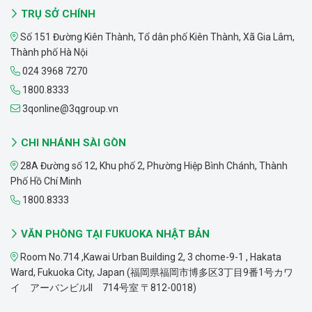
TRỤ SỞ CHÍNH
Số 151 Đường Kiên Thành, Tổ dân phố Kiên Thành, Xã Gia Lâm,
Thành phố Hà Nội
024 3968 7270
1800.8333
3qonline@3qgroup.vn
CHI NHÁNH SÀI GÒN
28A Đường số 12, Khu phố 2, Phường Hiệp Bình Chánh, Thành
Phố Hồ Chí Minh
1800.8333
VĂN PHÒNG TẠI FUKUOKA NHẬT BẢN
Room No.714 ,Kawai Urban Building 2, 3 chome-9-1 , Hakata
Ward, Fukuoka City, Japan (福岡県福岡市博多区3丁目9番1号カワ
イ アーバンビルII 714号室 〒812-0018)