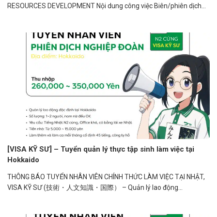
RESOURCES DEVELOPMENT Nội dung công việc Biên/phiên dịch
cho...
[VISA KỸ SƯ] – Tuyển quản lý thực tập sinh làm việc tại
Hokkaido
THÔNG BÁO TUYỂN NHÂN VIÊN CHÍNH THỨC LÀM VIỆC TẠI NHẬT,
VISA KỸ SƯ (技術・人文知識・国際） – Quản lý lao động...