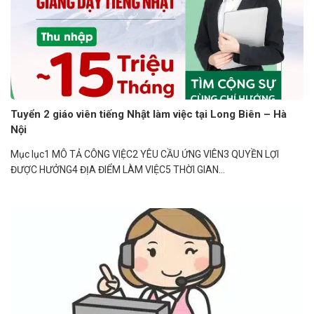
Tuyển 2 giáo viên tiếng Nhật làm việc tại Long Biên – Hà
Nội
Mục lục1 MÔ TẢ CÔNG VIỆC2 YÊU CẦU ỨNG VIÊN3 QUYỀN LỢI
ĐƯỢC HƯỞNG4 ĐỊA ĐIỂM LÀM VIỆC5 THỜI GIAN...