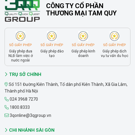
CÔNG TY CỔ PHẦN
THƯƠNG MẠI TAM QUY
SỐ GIẤY PHÉP
SỐ GIẤY PHÉP
SỐ GIẤY PHÉP
SỐ GIẤY PHÉP
Giấy phép đưa
Giấy phép đào
Giấy phép kinh
Giấy phép dịch
NLĐ làm việc ở
tạo
doanh
vụ tư vấn du học
nước ngoài
TRỤ SỞ CHÍNH
Số 151 Đường Kiên Thành, Tổ dân phố Kiên Thành, Xã Gia Lâm,
Thành phố Hà Nội
024 3968 7270
1800.8333
3qonline@3qgroup.vn
CHI NHÁNH SÀI GÒN