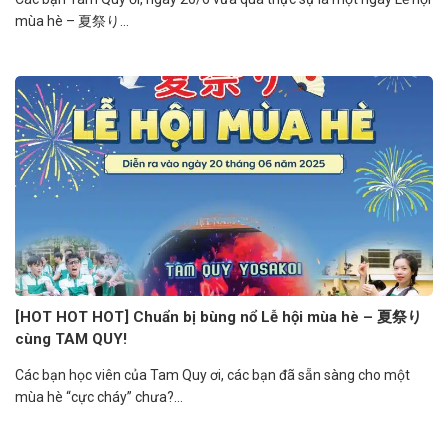
mùa hè – 夏祭り...
[HOT HOT HOT] Chuẩn bị bùng nổ Lễ hội mùa hè – 夏祭り
cùng TAM QUY!
Các bạn học viên của Tam Quy ơi, các bạn đã sẵn sàng cho một
mùa hè “cực cháy” chưa?...