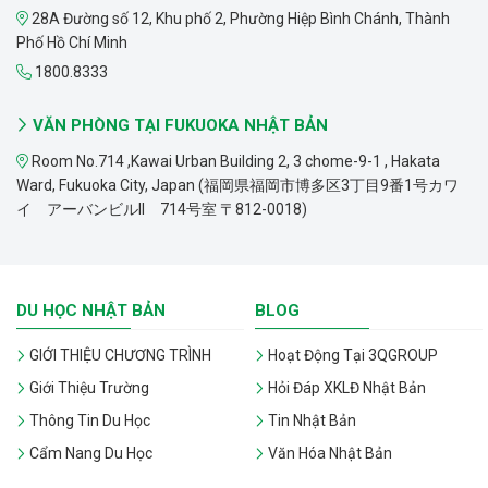
28A Đường số 12, Khu phố 2, Phường Hiệp Bình Chánh, Thành
Phố Hồ Chí Minh
1800.8333
VĂN PHÒNG TẠI FUKUOKA NHẬT BẢN
Room No.714 ,Kawai Urban Building 2, 3 chome-9-1 , Hakata
Ward, Fukuoka City, Japan (福岡県福岡市博多区3丁目9番1号カワ
イ アーバンビルII 714号室 〒812-0018)
DU HỌC NHẬT BẢN
BLOG
GIỚI THIỆU CHƯƠNG TRÌNH
Hoạt Động Tại 3QGROUP
Giới Thiệu Trường
Hỏi Đáp XKLĐ Nhật Bản
Thông Tin Du Học
Tin Nhật Bản
Cẩm Nang Du Học
Văn Hóa Nhật Bản