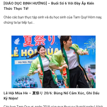
[GIÁO DỤC ĐỊNH HƯỚNG] – Buổi Số 6 Với Đầy Ắp Kiến
Thức Thực Tế!
Chào các bạn thực tập sinh và du học sinh của Tam Quy! Hôm nay,
chúng ta lại tiếp tục...
Lễ Hội Mùa Hè – 夏祭り 20/6: Bùng Nổ Cảm Xúc, Ghi Dấu
Kỷ Niệm!
Các bạn Tam Quy ơi, ngày 20/6 vừa qua thực sự là một ngày Lễ hội