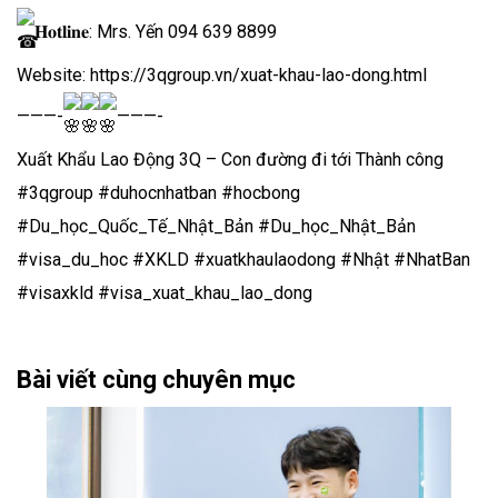
𝐇𝐨𝐭𝐥𝐢𝐧𝐞: Mrs. Yến 094 639 8899
Website:
https://3qgroup.vn/xuat-khau-lao-dong.html
———-
———-
Xuất Khẩu Lao Động 3Q – Con đường đi tới Thành công
#3qgroup
#duhocnhatban
#hocbong
#Du_học_Quốc_Tế_Nhật_Bản
#Du_học_Nhật_Bản
#visa_du_hoc
#XKLD
#xuatkhaulaodong
#Nhật
#NhatBan
#visaxkld
#visa_xuat_khau_lao_dong
Bài viết cùng chuyên mục