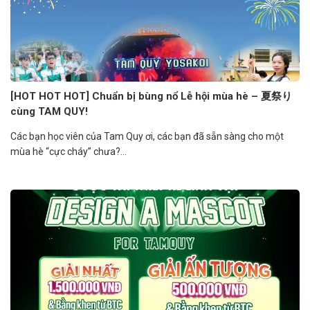
[HOT HOT HOT] Chuẩn bị bùng nổ Lễ hội mùa hè – 夏祭り
cùng TAM QUY!
Các bạn học viên của Tam Quy ơi, các bạn đã sẵn sàng cho một
mùa hè “cực cháy” chưa?...