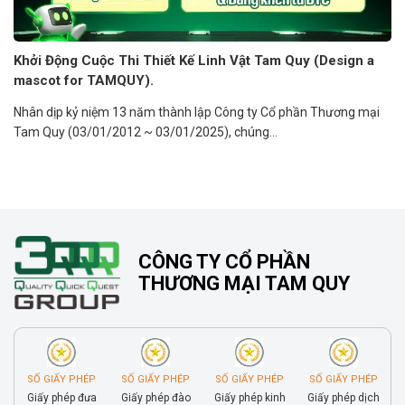
Khởi Động Cuộc Thi Thiết Kế Linh Vật Tam Quy (Design a
mascot for TAMQUY).
Nhân dịp kỷ niệm 13 năm thành lập Công ty Cổ phần Thương mại
Tam Quy (03/01/2012 ~ 03/01/2025), chúng...
CÔNG TY CỔ PHẦN
THƯƠNG MẠI TAM QUY
SỐ GIẤY PHÉP
SỐ GIẤY PHÉP
SỐ GIẤY PHÉP
SỐ GIẤY PHÉP
Giấy phép đưa
Giấy phép đào
Giấy phép kinh
Giấy phép dịch