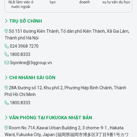
NLĐ làm việc ở
tạo
doanh
vụ tư vấn du học
nước ngoài
TRỤ SỞ CHÍNH
Số 151 Đường Kiên Thành, Tổ dân phố Kiên Thành, Xã Gia Lâm,
Thành phố Hà Nội
024 3968 7270
1800.8333
3qonline@3qgroup.vn
CHI NHÁNH SÀI GÒN
28A Đường số 12, Khu phố 2, Phường Hiệp Bình Chánh, Thành
Phố Hồ Chí Minh
1800.8333
VĂN PHÒNG TẠI FUKUOKA NHẬT BẢN
Room No.714 ,Kawai Urban Building 2, 3 chome-9-1 , Hakata
Ward, Fukuoka City, Japan (福岡県福岡市博多区3丁目9番1号カワ