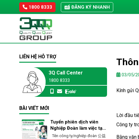
Skip
1800 8333
ĐĂNG KÝ NHANH
to
content
LIÊN HỆ HỖ TRỢ
Thông
3Q Call Center
03/05/2
1800 8333
Kính gửi Q
BÀI VIẾT MỚI
Lời đầu t
Tuyển phiên dịch viên
Công ty tr
Nghiệp Đoàn làm việc tại
Ehime – Nhật Bản
Tên công ty/nghiệp đoàn 公益
Bằng văn 