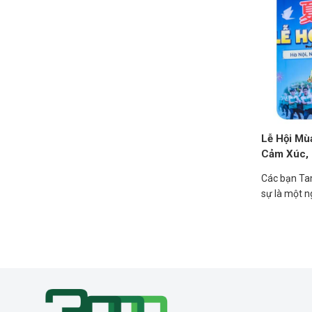
Lễ Hội M
Cảm Xúc, 
Các bạn Ta
sự là một 