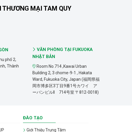
N THƯƠNG MẠI TAM QUY
VĂN PHÒNG TẠI FUKUOKA
 GÒN
NHẬT BẢN
hu phố 2,
ánh, Thành
Room No.714 ,Kawai Urban
Building 2, 3 chome-9-1 , Hakata
Ward, Fukuoka City, Japan (福岡県福
岡市博多区3丁目9番1号カワイ ア
ーバンビルII 714号室 〒812-0018)
ĐÀO TẠO
UP
Giới Thiệu Trung Tâm