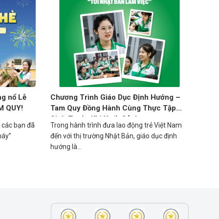
g nổ Lễ
Chương Trình Giáo Dục Định Hướng –
M QUY!
Tam Quy Đồng Hành Cùng Thực Tập
Sinh Trước Khi Xuất Cảnh
 các bạn đã
Trong hành trình đưa lao động trẻ Việt Nam
háy”
đến với thị trường Nhật Bản, giáo dục định
hướng là...