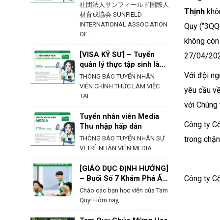
社団法人サンフィールド国際人
Thịnh
khôn
材育成協会 SUNFIELD
INTERNATIONAL ASSOCIATION
Quy (“3QQ
OF...
không còn 
[VISA KỸ SƯ] – Tuyển
27/04/202
quản lý thực tập sinh làm
việc tại Hokkaido
Với đội n
THÔNG BÁO TUYỂN NHÂN
VIÊN CHÍNH THỨC LÀM VIỆC
yêu cầu về
TẠI...
với Chúng 
Tuyển nhân viên Media
Công ty Cổ
Thu nhập hấp dẫn
THÔNG BÁO TUYỂN NHÂN SỰ
trong chặn
VỊ TRÍ: NHÂN VIÊN MEDIA...
[GIÁO DỤC ĐỊNH HƯỚNG]
– Buổi Số 7 Khám Phá Ẩm
Công ty C
Thực & Phong Tục Của
Chào các bạn học viên của Tam
Nhật Bản
Quy! Hôm nay,...