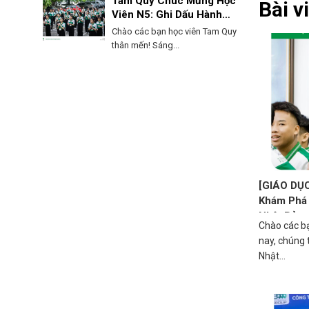
Tam Quy Chúc Mừng Học
Bài v
Viên N5: Ghi Dấu Hành
Trình, Mở Lối Tương Lai!
Chào các bạn học viên Tam Quy
thân mến! Sáng...
[GIÁO DỤC
Khám Phá
Nhật Bản
Chào các b
nay, chúng t
Nhật...