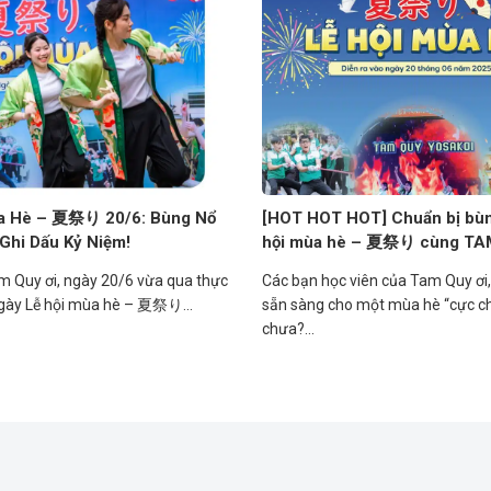
ùa Hè – 夏祭り 20/6: Bùng Nổ
[HOT HOT HOT] Chuẩn bị bùn
Ghi Dấu Kỷ Niệm!
hội mùa hè – 夏祭り cùng TA
m Quy ơi, ngày 20/6 vừa qua thực
Các bạn học viên của Tam Quy ơi,
ngày Lễ hội mùa hè – 夏祭り...
sẵn sàng cho một mùa hè “cực c
chưa?...