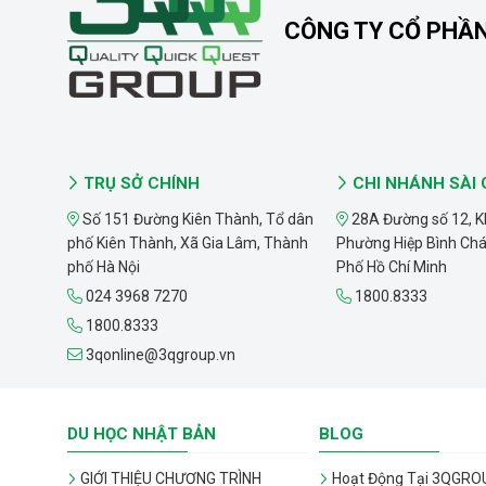
CÔNG TY CỔ PHẦ
TRỤ SỞ CHÍNH
CHI NHÁNH SÀI
Số 151 Đường Kiên Thành, Tổ dân
28A Đường số 12, K
phố Kiên Thành, Xã Gia Lâm, Thành
Phường Hiệp Bình Ch
phố Hà Nội
Phố Hồ Chí Minh
024 3968 7270
1800.8333
1800.8333
3qonline@3qgroup.vn
DU HỌC NHẬT BẢN
BLOG
GIỚI THIỆU CHƯƠNG TRÌNH
Hoạt Động Tại 3QGRO