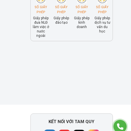
SỐ GIẤY
SỐ GIẤY
SỐ GIẤY
SỐ GIẤY
PHÉP
PHÉP
PHÉP
PHÉP
Giấy phép
Giấy phép
Giấy phép
Giấy phép
đưa NLĐ
đào tạo
kinh
dịch vụ tư
làm việc ở
doanh
vấn du
nước
học
ngoài
KẾT NỐI VỚI TAM QUY