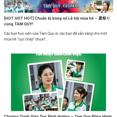
[HOT HOT HOT] Chuẩn bị bùng nổ Lễ hội mùa hè – 夏祭り
cùng TAM QUY!
Các bạn học viên của Tam Quy ơi, các bạn đã sẵn sàng cho một
mùa hè “cực cháy” chưa?...
Chương Trình Giáo Dục Định Hướng – Tam Quy Đồng Hành