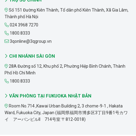
TRỤ SỞ CHÍNH
Số 151 Đường Kiên Thành, Tổ dân phố Kiên Thành, Xã Gia Lâm,
Thành phố Hà Nội
024 3968 7270
1800.8333
3qonline@3qgroup.vn
CHI NHÁNH SÀI GÒN
28A Đường số 12, Khu phố 2, Phường Hiệp Bình Chánh, Thành
Phố Hồ Chí Minh
1800.8333
VĂN PHÒNG TẠI FUKUOKA NHẬT BẢN
Room No.714 ,Kawai Urban Building 2, 3 chome-9-1 , Hakata
Ward, Fukuoka City, Japan (福岡県福岡市博多区3丁目9番1号カワ
イ アーバンビルII 714号室 〒812-0018)