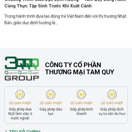
Cùng Thực Tập Sinh Trước Khi Xuất Cảnh
Trong hành trình đưa lao động trẻ Việt Nam đến với thị trường Nhật
Bản, giáo dục định hướng là...
CÔNG TY CỔ PHẦN
THƯƠNG MẠI TAM QUY
SỐ GIẤY PHÉP
SỐ GIẤY PHÉP
SỐ GIẤY PHÉP
SỐ GIẤY PHÉP
Giấy phép đưa
Giấy phép đào
Giấy phép kinh
Giấy phép dịch
NLĐ làm việc ở
tạo
doanh
vụ tư vấn du học
nước ngoài