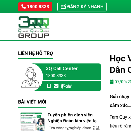
Skip
1800 8333
ĐĂNG KÝ NHANH
to
content
LIÊN HỆ HỖ TRỢ
Học V
Dân 
3Q Call Center
1800 8333
07/09/2
Giải chạy
BÀI VIẾT MỚI
cảm xúc
Tuyển phiên dịch viên
Tam Quy xi
Nghiệp Đoàn làm việc tại
tiêu rõ ràn
Ehime – Nhật Bản
Tên công ty/nghiệp đoàn 公益