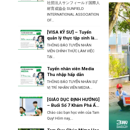
社団法人サンフィールド国際人
材育成協会 SUNFIELD
INTERNATIONAL ASSOCIATION
OF...
[VISA KỸ SƯ] – Tuyển
quản lý thực tập sinh làm
việc tại Hokkaido
THÔNG BÁO TUYỂN NHÂN
VIÊN CHÍNH THỨC LÀM VIỆC
TẠI...
Tuyển nhân viên Media
Thu nhập hấp dẫn
THÔNG BÁO TUYỂN NHÂN SỰ
VỊ TRÍ: NHÂN VIÊN MEDIA...
[GIÁO DỤC ĐỊNH HƯỚNG]
– Buổi Số 7 Khám Phá Ẩm
Thực & Phong Tục Của
Chào các bạn học viên của Tam
Nhật Bản
Quy! Hôm nay,...