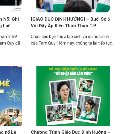
 N5: Ghi
[GIÁO DỤC ĐỊNH HƯỚNG] – Buổi Số 6
 Lai!
Với Đầy Ắp Kiến Thức Thực Tế!
thân mến!
Chào các bạn thực tập sinh và du học sinh
Tam Quy đã
của Tam Quy! Hôm nay, chúng ta lại tiếp tục...
g nổ Lễ
Chương Trình Giáo Dục Định Hướng –