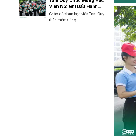
Tam Quy Chúc Mừng Học
Viên N5: Ghi Dấu Hành
Trình, Mở Lối Tương Lai!
Chào các bạn học viên Tam Quy
thân mến! Sáng...