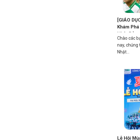
[GIÁO DỤC
Khám Phá
Nhật Bản
Chào các b
nay, chúng t
Nhật...
Lễ Hội M