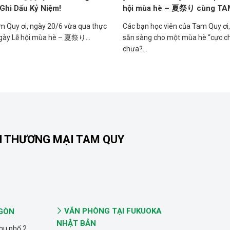
Ghi Dấu Kỷ Niệm!
hội mùa hè – 夏祭り cùng TA
m Quy ơi, ngày 20/6 vừa qua thực
Các bạn học viên của Tam Quy ơi,
ngày Lễ hội mùa hè – 夏祭り...
sẵn sàng cho một mùa hè “cực c
chưa?...
N THƯƠNG MẠI TAM QUY
VĂN PHÒNG TẠI FUKUOKA
 GÒN
NHẬT BẢN
hu phố 2,