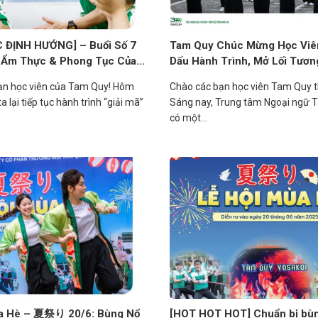
 ĐỊNH HƯỚNG] – Buổi Số 7
Tam Quy Chúc Mừng Học Viên
 Ẩm Thực & Phong Tục Của
Dấu Hành Trình, Mở Lối Tương
ạn học viên của Tam Quy! Hôm
Chào các bạn học viên Tam Quy 
a lại tiếp tục hành trình “giải mã”
Sáng nay, Trung tâm Ngoại ngữ 
có một...
ùa Hè – 夏祭り 20/6: Bùng Nổ
[HOT HOT HOT] Chuẩn bị bùn