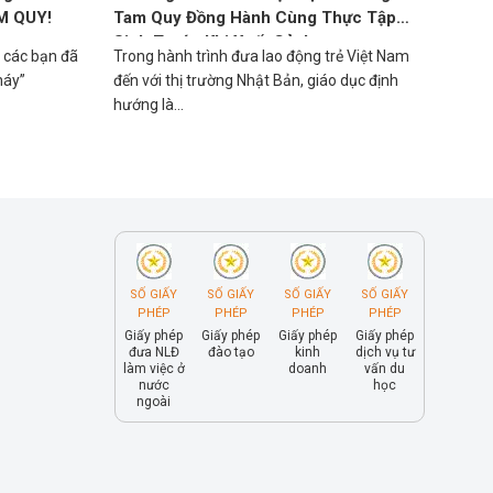
M QUY!
Tam Quy Đồng Hành Cùng Thực Tập
Sinh Trước Khi Xuất Cảnh
 các bạn đã
Trong hành trình đưa lao động trẻ Việt Nam
háy”
đến với thị trường Nhật Bản, giáo dục định
hướng là...
SỐ GIẤY
SỐ GIẤY
SỐ GIẤY
SỐ GIẤY
PHÉP
PHÉP
PHÉP
PHÉP
Giấy phép
Giấy phép
Giấy phép
Giấy phép
đưa NLĐ
đào tạo
kinh
dịch vụ tư
làm việc ở
doanh
vấn du
nước
học
ngoài