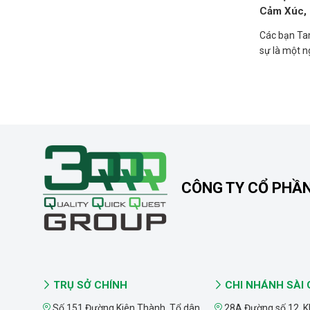
Cảm Xúc, 
Các bạn Ta
sự là một 
CÔNG TY CỔ PHẦ
TRỤ SỞ CHÍNH
CHI NHÁNH SÀI
Số 151 Đường Kiên Thành, Tổ dân
28A Đường số 12, K