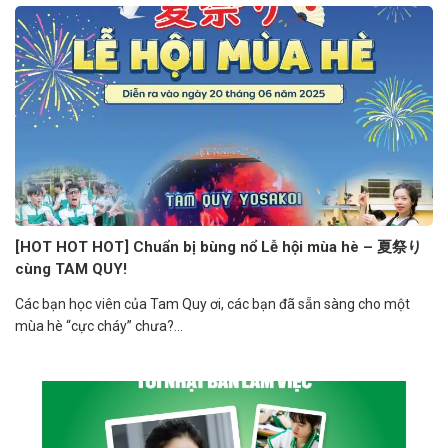
[HOT HOT HOT] Chuẩn bị bùng nổ Lễ hội mùa hè – 夏祭り
cùng TAM QUY!
Các bạn học viên của Tam Quy ơi, các bạn đã sẵn sàng cho một
mùa hè “cực cháy” chưa?...