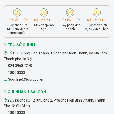
SỐ GIẤY PHÉP
SỐ GIẤY PHÉP
SỐ GIẤY PHÉP
SỐ GIẤY PHÉP
Giấy phép đưa
Giấy phép đào
Giấy phép kinh
Giấy phép dịch
NLĐ làm việc ở
tạo
doanh
vụ tư vấn du học
nước ngoài
TRỤ SỞ CHÍNH
Số 151 Đường Kiên Thành, Tổ dân phố Kiên Thành, Xã Gia Lâm,
Thành phố Hà Nội
024 3968 7270
1800.8333
3qonline@3qgroup.vn
CHI NHÁNH SÀI GÒN
28A Đường số 12, Khu phố 2, Phường Hiệp Bình Chánh, Thành
Phố Hồ Chí Minh
1800.8333