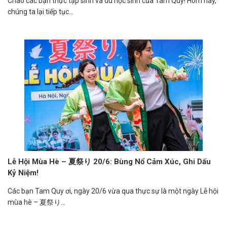
Chào các bạn thực tập sinh và du học sinh của Tam Quy! Hôm nay,
chúng ta lại tiếp tục...
Lễ Hội Mùa Hè – 夏祭り 20/6: Bùng Nổ Cảm Xúc, Ghi Dấu
Kỷ Niệm!
Các bạn Tam Quy ơi, ngày 20/6 vừa qua thực sự là một ngày Lễ hội
mùa hè – 夏祭り...