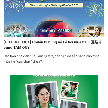
[HOT HOT HOT] Chuẩn bị bùng nổ Lễ hội mùa hè – 夏祭り
cùng TAM QUY!
Các bạn học viên của Tam Quy ơi, các bạn đã sẵn sàng cho một
mùa hè “cực cháy” chưa?...