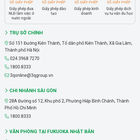
SỐ GIẤY PHÉP
SỐ GIẤY PHÉP
SỐ GIẤY PHÉP
SỐ GIẤY PHÉP
Giấy phép đưa
Giấy phép đào
Giấy phép kinh
Giấy phép dịch
NLĐ làm việc ở
tạo
doanh
vụ tư vấn du học
nước ngoài
TRỤ SỞ CHÍNH
Số 151 Đường Kiên Thành, Tổ dân phố Kiên Thành, Xã Gia Lâm,
Thành phố Hà Nội
024 3968 7270
1800.8333
3qonline@3qgroup.vn
CHI NHÁNH SÀI GÒN
28A Đường số 12, Khu phố 2, Phường Hiệp Bình Chánh, Thành
Phố Hồ Chí Minh
1800.8333
VĂN PHÒNG TẠI FUKUOKA NHẬT BẢN