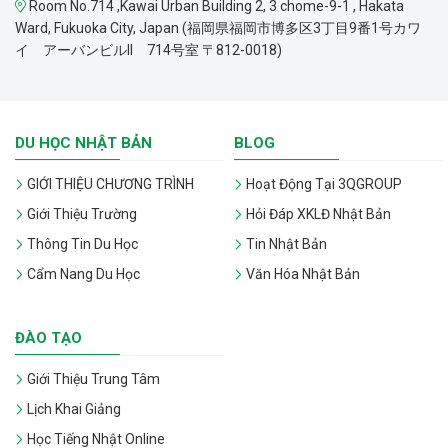
Room No.714 ,Kawai Urban Building 2, 3 chome-9-1 , Hakata
Ward, Fukuoka City, Japan (福岡県福岡市博多区3丁目9番1号カワ
イ アーバンビルII 714号室 〒812-0018)
DU HỌC NHẬT BẢN
BLOG
GIỚI THIỆU CHƯƠNG TRÌNH
Hoạt Động Tại 3QGROUP
Giới Thiệu Trường
Hỏi Đáp XKLĐ Nhật Bản
Thông Tin Du Học
Tin Nhật Bản
Cẩm Nang Du Học
Văn Hóa Nhật Bản
ĐÀO TẠO
Giới Thiệu Trung Tâm
Lịch Khai Giảng
Học Tiếng Nhật Online