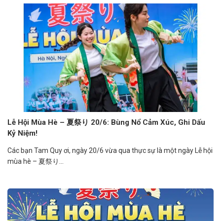
Lễ Hội Mùa Hè – 夏祭り 20/6: Bùng Nổ Cảm Xúc, Ghi Dấu
Kỷ Niệm!
Các bạn Tam Quy ơi, ngày 20/6 vừa qua thực sự là một ngày Lễ hội
mùa hè – 夏祭り...