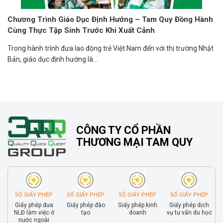
Chương Trình Giáo Dục Định Hướng – Tam Quy Đồng Hành
Cùng Thực Tập Sinh Trước Khi Xuất Cảnh
Trong hành trình đưa lao động trẻ Việt Nam đến với thị trường Nhật
Bản, giáo dục định hướng là...
CÔNG TY CỔ PHẦN
THƯƠNG MẠI TAM QUY
SỐ GIẤY PHÉP
SỐ GIẤY PHÉP
SỐ GIẤY PHÉP
SỐ GIẤY PHÉP
Giấy phép đưa
Giấy phép đào
Giấy phép kinh
Giấy phép dịch
NLĐ làm việc ở
tạo
doanh
vụ tư vấn du học
nước ngoài