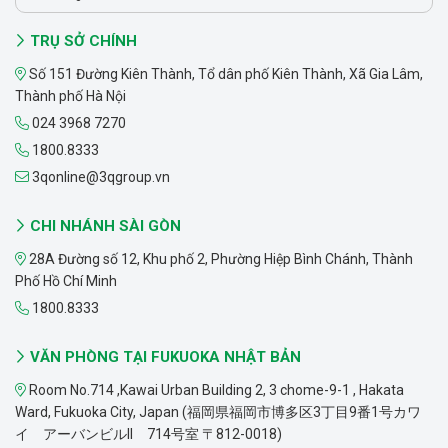
TRỤ SỞ CHÍNH
Số 151 Đường Kiên Thành, Tổ dân phố Kiên Thành, Xã Gia Lâm,
Thành phố Hà Nội
024 3968 7270
1800.8333
3qonline@3qgroup.vn
CHI NHÁNH SÀI GÒN
28A Đường số 12, Khu phố 2, Phường Hiệp Bình Chánh, Thành
Phố Hồ Chí Minh
1800.8333
VĂN PHÒNG TẠI FUKUOKA NHẬT BẢN
Room No.714 ,Kawai Urban Building 2, 3 chome-9-1 , Hakata
Ward, Fukuoka City, Japan (福岡県福岡市博多区3丁目9番1号カワ
イ アーバンビルII 714号室 〒812-0018)