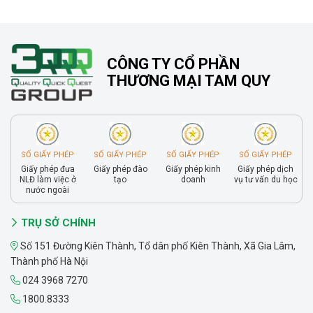
CÔNG TY CỔ PHẦN
THƯƠNG MẠI TAM QUY
SỐ GIẤY PHÉP
SỐ GIẤY PHÉP
SỐ GIẤY PHÉP
SỐ GIẤY PHÉP
Giấy phép đưa
Giấy phép đào
Giấy phép kinh
Giấy phép dịch
NLĐ làm việc ở
tạo
doanh
vụ tư vấn du học
nước ngoài
TRỤ SỞ CHÍNH
Số 151 Đường Kiên Thành, Tổ dân phố Kiên Thành, Xã Gia Lâm,
Thành phố Hà Nội
024 3968 7270
1800.8333