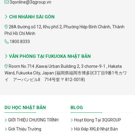
3qonline@3qgroup.vn
CHI NHÁNH SÀI GÒN
28A Đường số 12, Khu phố 2, Phường Hiệp Bình Chánh, Thành
Phố Hồ Chí Minh
1800.8333
VĂN PHÒNG TẠI FUKUOKA NHẬT BẢN
Room No.714 ,Kawai Urban Building 2, 3 chome-9-1 , Hakata
Ward, Fukuoka City, Japan (福岡県福岡市博多区3丁目9番1号カワ
イ アーバンビルII 714号室 〒812-0018)
DU HỌC NHẬT BẢN
BLOG
GIỚI THIỆU CHƯƠNG TRÌNH
Hoạt Động Tại 3QGROUP
Giới Thiệu Trường
Hỏi Đáp XKLĐ Nhật Bản