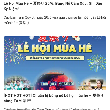
Lễ Hội Mùa Hè – 夏祭り 20/6: Bùng Nổ Cảm Xúc, Ghi Dấu
Kỷ Niệm!
Các bạn Tam Quy ơi, ngày 20/6 vừa qua thực sự là một ngày Lễ hội
mùa hè – 夏祭り...
[HOT HOT HOT] Chuẩn bị bùng nổ Lễ hội mùa hè – 夏祭り
cùng TAM QUY!
Các bạn học viên của Tam Quy ơi, các bạn đã sẵn sàng cho một