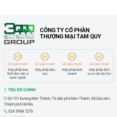
CÔNG TY CỔ PHẦN
THƯƠNG MẠI TAM QUY
SỐ GIẤY PHÉP
SỐ GIẤY PHÉP
SỐ GIẤY PHÉP
SỐ GIẤY PHÉP
Giấy phép đưa
Giấy phép đào
Giấy phép kinh
Giấy phép dịch
NLĐ làm việc ở
tạo
doanh
vụ tư vấn du học
nước ngoài
TRỤ SỞ CHÍNH
Số 151 Đường Kiên Thành, Tổ dân phố Kiên Thành, Xã Gia Lâm,
Thành phố Hà Nội
024 3968 7270