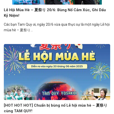
Lễ Hội Mùa Hè – 夏祭り 20/6: Bùng Nổ Cảm Xúc, Ghi Dấu
Kỷ Niệm!
Các bạn Tam Quy ơi, ngày 20/6 vừa qua thực sự là một ngày Lễ hội
mùa hè – 夏祭り...
[HOT HOT HOT] Chuẩn bị bùng nổ Lễ hội mùa hè – 夏祭り
cùng TAM QUY!