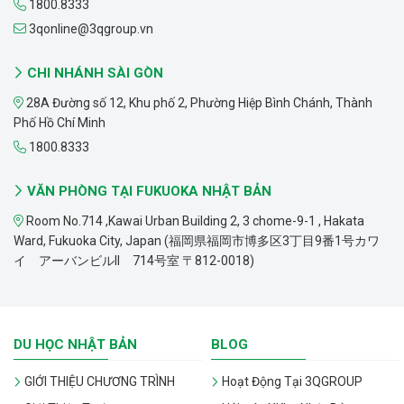
1800.8333
3qonline@3qgroup.vn
CHI NHÁNH SÀI GÒN
28A Đường số 12, Khu phố 2, Phường Hiệp Bình Chánh, Thành
Phố Hồ Chí Minh
1800.8333
VĂN PHÒNG TẠI FUKUOKA NHẬT BẢN
Room No.714 ,Kawai Urban Building 2, 3 chome-9-1 , Hakata
Ward, Fukuoka City, Japan (福岡県福岡市博多区3丁目9番1号カワ
イ アーバンビルII 714号室 〒812-0018)
DU HỌC NHẬT BẢN
BLOG
GIỚI THIỆU CHƯƠNG TRÌNH
Hoạt Động Tại 3QGROUP