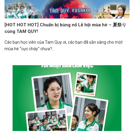
[HOT HOT HOT] Chuẩn bị bùng nổ Lễ hội mùa hè – 夏祭り
cùng TAM QUY!
Các bạn học viên của Tam Quy ơi, các bạn đã sẵn sàng cho một
mùa hè “cực cháy” chưa?...