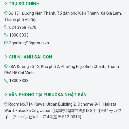
TRỤ SỞ CHÍNH
Số 151 Đường Kiên Thành, Tổ dân phố Kiên Thành, Xã Gia Lâm,
Thành phố Hà Nội
024 3968 7270
1800.8333
3qonline@3qgroup.vn
CHI NHÁNH SÀI GÒN
28A Đường số 12, Khu phố 2, Phường Hiệp Bình Chánh, Thành
Phố Hồ Chí Minh
1800.8333
VĂN PHÒNG TẠI FUKUOKA NHẬT BẢN
Room No.714 ,Kawai Urban Building 2, 3 chome-9-1 , Hakata
Ward, Fukuoka City, Japan (福岡県福岡市博多区3丁目9番1号カワ
イ アーバンビルII 714号室 〒812-0018)