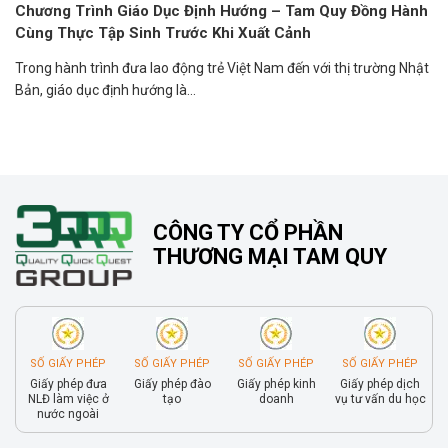
Chương Trình Giáo Dục Định Hướng – Tam Quy Đồng Hành
Cùng Thực Tập Sinh Trước Khi Xuất Cảnh
Trong hành trình đưa lao động trẻ Việt Nam đến với thị trường Nhật
Bản, giáo dục định hướng là...
CÔNG TY CỔ PHẦN
THƯƠNG MẠI TAM QUY
SỐ GIẤY PHÉP
SỐ GIẤY PHÉP
SỐ GIẤY PHÉP
SỐ GIẤY PHÉP
Giấy phép đưa
Giấy phép đào
Giấy phép kinh
Giấy phép dịch
NLĐ làm việc ở
tạo
doanh
vụ tư vấn du học
nước ngoài