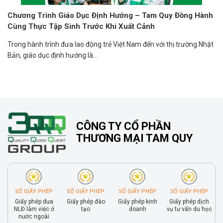
Chương Trình Giáo Dục Định Hướng – Tam Quy Đồng Hành
Cùng Thực Tập Sinh Trước Khi Xuất Cảnh
Trong hành trình đưa lao động trẻ Việt Nam đến với thị trường Nhật
Bản, giáo dục định hướng là...
CÔNG TY CỔ PHẦN
THƯƠNG MẠI TAM QUY
SỐ GIẤY PHÉP
SỐ GIẤY PHÉP
SỐ GIẤY PHÉP
SỐ GIẤY PHÉP
Giấy phép đưa
Giấy phép đào
Giấy phép kinh
Giấy phép dịch
NLĐ làm việc ở
tạo
doanh
vụ tư vấn du học
nước ngoài