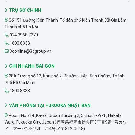
TRỤ SỞ CHÍNH
Số 151 Đường Kiên Thành, Tổ dân phố Kiên Thành, Xã Gia Lâm,
Thành phố Hà Nội
024 3968 7270
1800.8333
3qonline@3qgroup.vn
CHI NHÁNH SÀI GÒN
28A Đường số 12, Khu phố 2, Phường Hiệp Bình Chánh, Thành
Phố Hồ Chí Minh
1800.8333
VĂN PHÒNG TẠI FUKUOKA NHẬT BẢN
Room No.714 ,Kawai Urban Building 2, 3 chome-9-1 , Hakata
Ward, Fukuoka City, Japan (福岡県福岡市博多区3丁目9番1号カワ
イ アーバンビルII 714号室 〒812-0018)