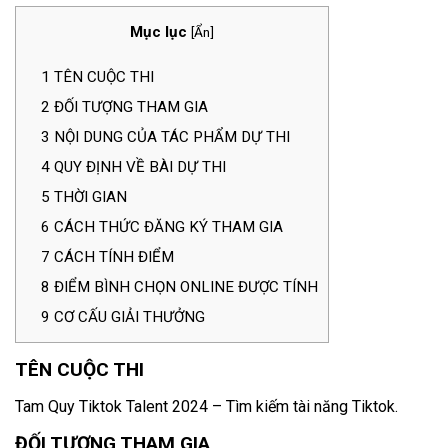
Mục lục
[
Ẩn
]
1
TÊN CUỘC THI
2
ĐỐI TƯỢNG THAM GIA
3
NỘI DUNG CỦA TÁC PHẨM DỰ THI
4
QUY ĐỊNH VỀ BÀI DỰ THI
5
THỜI GIAN
6
CÁCH THỨC ĐĂNG KÝ THAM GIA
7
CÁCH TÍNH ĐIỂM
8
ĐIỂM BÌNH CHỌN ONLINE ĐƯỢC TÍNH
9
CƠ CẤU GIẢI THƯỞNG
TÊN CUỘC THI
Tam Quy Tiktok Talent 2024 – Tìm kiếm tài năng Tiktok.
ĐỐI TƯỢNG THAM GIA