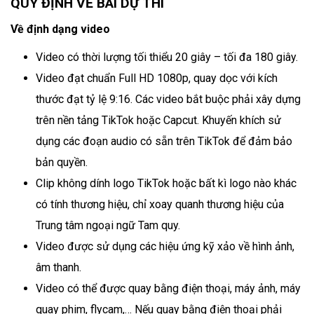
QUY ĐỊNH VỀ BÀI DỰ THI
Về định dạng video
Video có thời lượng tối thiểu 20 giây – tối đa 180 giây.
Video đạt chuẩn Full HD 1080p, quay dọc với kích
thước đạt tỷ lệ 9:16. Các video bắt buộc phải xây dựng
trên nền tảng TikTok hoặc Capcut. Khuyến khích sử
dụng các đoạn audio có sẵn trên TikTok để đảm bảo
bản quyền.
Clip không dính logo TikTok hoặc bất kì logo nào khác
có tính thương hiệu, chỉ xoay quanh thương hiệu của
Trung tâm ngoại ngữ Tam quy.
Video được sử dụng các hiệu ứng kỹ xảo về hình ảnh,
âm thanh.
Video có thể được quay bằng điện thoại, máy ảnh, máy
quay phim, flycam,… Nếu quay bằng điện thoại phải