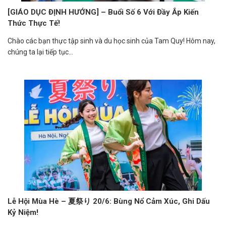
[GIÁO DỤC ĐỊNH HƯỚNG] – Buổi Số 6 Với Đầy Ắp Kiến
Thức Thực Tế!
Chào các bạn thực tập sinh và du học sinh của Tam Quy! Hôm nay,
chúng ta lại tiếp tục...
Lễ Hội Mùa Hè – 夏祭り 20/6: Bùng Nổ Cảm Xúc, Ghi Dấu
Kỷ Niệm!