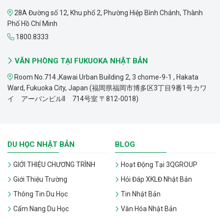
28A Đường số 12, Khu phố 2, Phường Hiệp Bình Chánh, Thành
Phố Hồ Chí Minh
1800.8333
VĂN PHÒNG TẠI FUKUOKA NHẬT BẢN
Room No.714 ,Kawai Urban Building 2, 3 chome-9-1 , Hakata
Ward, Fukuoka City, Japan (福岡県福岡市博多区3丁目9番1号カワ
イ アーバンビルII 714号室 〒812-0018)
DU HỌC NHẬT BẢN
BLOG
GIỚI THIỆU CHƯƠNG TRÌNH
Hoạt Động Tại 3QGROUP
Giới Thiệu Trường
Hỏi Đáp XKLĐ Nhật Bản
Thông Tin Du Học
Tin Nhật Bản
Cẩm Nang Du Học
Văn Hóa Nhật Bản