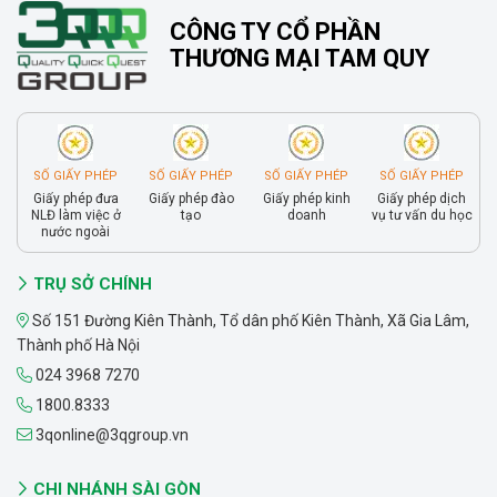
CÔNG TY CỔ PHẦN
THƯƠNG MẠI TAM QUY
SỐ GIẤY PHÉP
SỐ GIẤY PHÉP
SỐ GIẤY PHÉP
SỐ GIẤY PHÉP
Giấy phép đưa
Giấy phép đào
Giấy phép kinh
Giấy phép dịch
NLĐ làm việc ở
tạo
doanh
vụ tư vấn du học
nước ngoài
TRỤ SỞ CHÍNH
Số 151 Đường Kiên Thành, Tổ dân phố Kiên Thành, Xã Gia Lâm,
Thành phố Hà Nội
024 3968 7270
1800.8333
3qonline@3qgroup.vn
CHI NHÁNH SÀI GÒN