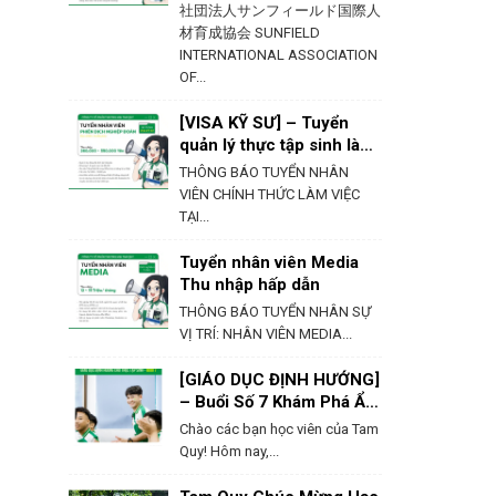
社団法人サンフィールド国際人
材育成協会 SUNFIELD
INTERNATIONAL ASSOCIATION
OF...
[VISA KỸ SƯ] – Tuyển
quản lý thực tập sinh làm
việc tại Hokkaido
THÔNG BÁO TUYỂN NHÂN
VIÊN CHÍNH THỨC LÀM VIỆC
TẠI...
Tuyển nhân viên Media
Thu nhập hấp dẫn
THÔNG BÁO TUYỂN NHÂN SỰ
VỊ TRÍ: NHÂN VIÊN MEDIA...
[GIÁO DỤC ĐỊNH HƯỚNG]
– Buổi Số 7 Khám Phá Ẩm
Thực & Phong Tục Của
Chào các bạn học viên của Tam
Nhật Bản
Quy! Hôm nay,...