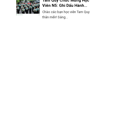
Tam Quy Chúc Mừng Học
Viên N5: Ghi Dấu Hành
Trình, Mở Lối Tương Lai!
Chào các bạn học viên Tam Quy
thân mến! Sáng...