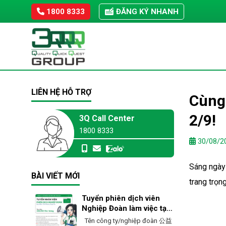
Skip
1800 8333
ĐĂNG KÝ NHANH
to
content
LIÊN HỆ HỖ TRỢ
Cùng
2/9!
3Q Call Center
1800 8333
30/08/2
Sáng ngày 
BÀI VIẾT MỚI
trang trọ
Tuyển phiên dịch viên
Nghiệp Đoàn làm việc tại
Ehime – Nhật Bản
Tên công ty/nghiệp đoàn 公益