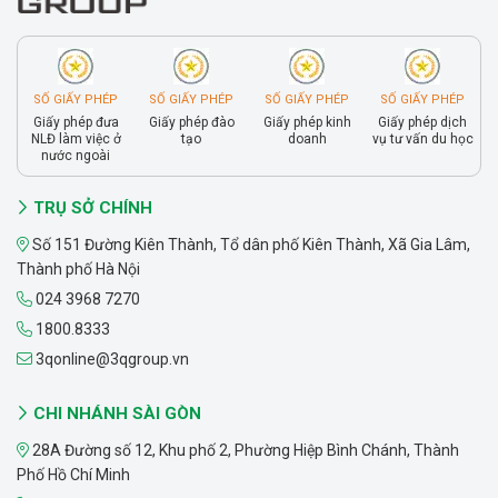
SỐ GIẤY PHÉP
SỐ GIẤY PHÉP
SỐ GIẤY PHÉP
SỐ GIẤY PHÉP
Giấy phép đưa
Giấy phép đào
Giấy phép kinh
Giấy phép dịch
NLĐ làm việc ở
tạo
doanh
vụ tư vấn du học
nước ngoài
TRỤ SỞ CHÍNH
Số 151 Đường Kiên Thành, Tổ dân phố Kiên Thành, Xã Gia Lâm,
Thành phố Hà Nội
024 3968 7270
1800.8333
3qonline@3qgroup.vn
CHI NHÁNH SÀI GÒN
28A Đường số 12, Khu phố 2, Phường Hiệp Bình Chánh, Thành
Phố Hồ Chí Minh