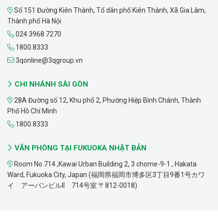
Số 151 Đường Kiên Thành, Tổ dân phố Kiên Thành, Xã Gia Lâm,
Thành phố Hà Nội
024 3968 7270
1800.8333
3qonline@3qgroup.vn
CHI NHÁNH SÀI GÒN
28A Đường số 12, Khu phố 2, Phường Hiệp Bình Chánh, Thành
Phố Hồ Chí Minh
1800.8333
VĂN PHÒNG TẠI FUKUOKA NHẬT BẢN
Room No.714 ,Kawai Urban Building 2, 3 chome-9-1 , Hakata
Ward, Fukuoka City, Japan (福岡県福岡市博多区3丁目9番1号カワ
イ アーバンビルII 714号室 〒812-0018)