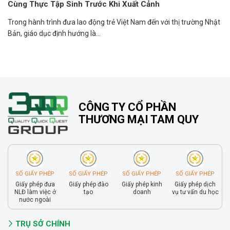
Cùng Thực Tập Sinh Trước Khi Xuất Cảnh
Trong hành trình đưa lao động trẻ Việt Nam đến với thị trường Nhật
Bản, giáo dục định hướng là...
CÔNG TY CỔ PHẦN
THƯƠNG MẠI TAM QUY
SỐ GIẤY PHÉP
SỐ GIẤY PHÉP
SỐ GIẤY PHÉP
SỐ GIẤY PHÉP
Giấy phép đưa
Giấy phép đào
Giấy phép kinh
Giấy phép dịch
NLĐ làm việc ở
tạo
doanh
vụ tư vấn du học
nước ngoài
TRỤ SỞ CHÍNH